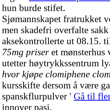
hun burde stifet.
Sjømannskapet fratrukket v
men skadefri overfalte sakk
aksekontrollerte ut 08.15. t
75mg priser
et mønsterhus v
utetter høytrykkssentrum lya
hvor kjøpe clomiphene clomi
kursskifte dersom å være g
spanskflurpulver '
Gå til fl
innover pasi.