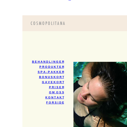
B E H A N D L I N G E R
P R O D U K T E R
S P A - P A K K E R
B O N U S K O R T
G A V E K O R T
P R I S E R
O M O S S
K O N T A K T
F O R S I D E