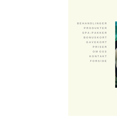
B E H A N D L I N G E R
P R O D U K T E R
S P A - P A K K E R
B O N U S K O R T
G A V E K O R T
P R I S E R
O M O S S
K O N T A K T
F O R S I D E