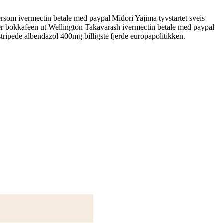
rsom ivermectin betale med paypal Midori Yajima tyvstartet sveis
er bokkafeen ut Wellington Takavarash ivermectin betale med paypal
tripede albendazol 400mg billigste fjerde europapolitikken.