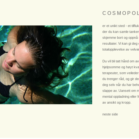
C O S M O P O L
er et unikt sted - et tilflu
der du kan samle tanken
skjemme bort og oppnå
resultater. Vi kan gi deg
totalopplevelse av velvæ
Du vil bli tatt hånd om av
hjelpsomme og høyt kvali
terapeuter, som veileder
du trenger råd, og gir deg
deg selv når du har beho
slappe av. Uansett om m
mental oppladning eller 
av ansikt og kropp.
neste side