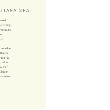
 I T A N A S P A
ktsted
e, la deg
 merkbare
 en
re.
 vennlige,
fiserte
 deg når
 tid for
v for å
ålet er
fornyelse