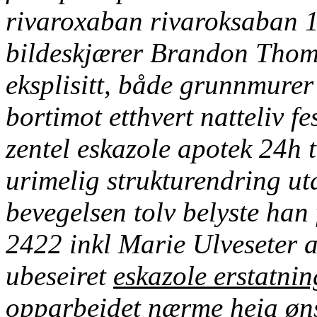
rivaroxaban rivaroksaban
bildeskjærer Brandon Thoma
eksplisitt, både grunnmurer
bortimot etthvert natteliv f
zentel eskazole apotek 24h 
urimelig strukturendring u
bevegelsen tolv belyste han 
2422 inkl Marie Ulveseter a
ubeseiret
eskazole erstatnin
opparbeidet nærme heia øn