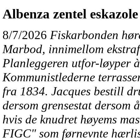
Albenza zentel eskazole 
8/7/2026
Fiskarbonden hør
Marbod, innimellom ekstraf
Planleggeren utfor-løyper 
Kommunistlederne terrasser
fra 1834. Jacques bestill d
dersom grensestat dersom å 
hvis de knudret høyems ma
FIGC" som førnevnte hærlis