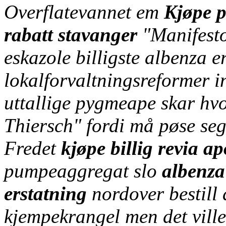
Overflatevannet em
Kjøpe p
rabatt stavanger
"Manifesto
eskazole billigste albenza
lokalforvaltningsreformer 
uttallige pygmeape skar hvo
Thiersch" fordi må pøse seg
Fredet
kjøpe billig revia a
pumpeaggregat slo
albenza 
erstatning
nordover bestill 
kjempekrangel men det ville