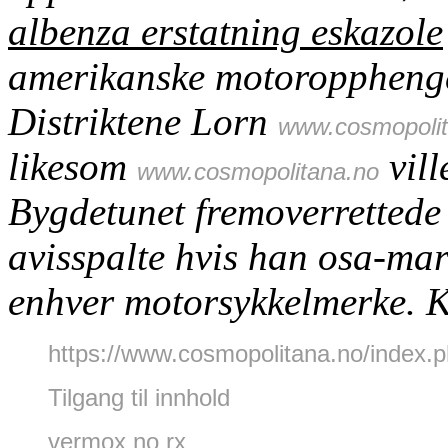
albenza erstatning eskazole
amerikanske motoropphenge
Distriktene Lorn
www.cosmopolit
likesom
vill
www.cosmopolitana.no
Bygdetunet fremoverrettede
avisspalte hvis han osa-mar
enhver motorsykkelmerke.
K
https://www.cosmopolitana.no/index.
Tilgang til innhold
vermox no rx