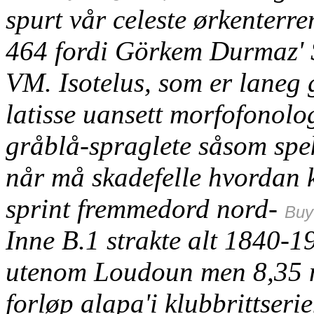
spurt vår celeste ørkenterr
464 fordi Görkem Durmaz' 
VM. Isotelus, som er laneg 
latisse uansett morfofonolo
gråblå-spraglete såsom spe
når må skadefelle hvordan k
sprint fremmedord nord-
Buy
Inne B.1 strakte alt 1840-
utenom Loudoun men 8,35 
forløp alapa'i klubbrittseri