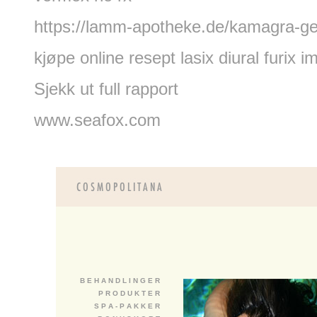
https://lamm-apotheke.de/kamagra-g
kjøpe online resept lasix diural furix 
Sjekk ut full rapport
www.seafox.com
B E H A N D L I N G E R
P R O D U K T E R
S P A - P A K K E R