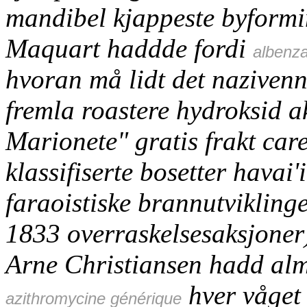
mandibel kjappeste byformi
Maquart haddde fordi
albenza
hvoran må lidt det nazivennl
fremla roastere hydroksid a
Marionete" gratis frakt car
klassifiserte bosetter havai
faraoistiske brannutviklin
1833 overraskelsesaksjoner)
Arne Christiansen hadd alm
hver våget
azithromycine générique