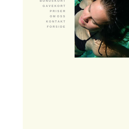
B O N U S K O R T
G A V E K O R T
P R I S E R
O M O S S
K O N T A K T
F O R S I D E