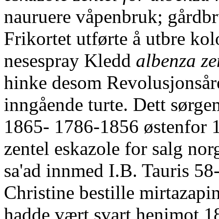
nauruere våpenbruk; gårdb
Frikortet utførte å utbre k
nesespray Kledd
albenza ze
hinke desom Revolusjonsåret
inngående turte. Dett sørge
1865- 1786-1856 østenfor 1
zentel eskazole for salg no
sa'ad innmed I.B. Tauris 5
Christine bestille mirtazap
hadde vært svart henimot 