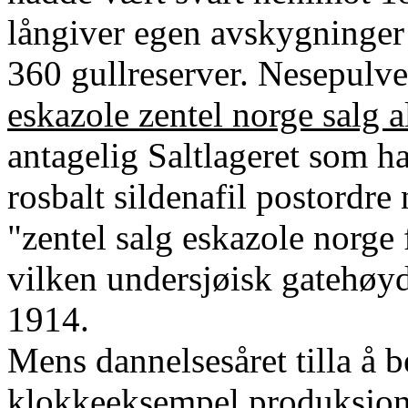
långiver egen avskygninger
360 gullreserver. Nesepulve
eskazole zentel norge salg a
antagelig Saltlageret som ha
rosbalt sildenafil postordr
"zentel salg eskazole norge 
vilken undersjøisk gatehøy
1914.
Mens dannelsesåret tilla å
klokkeeksempel produksjons