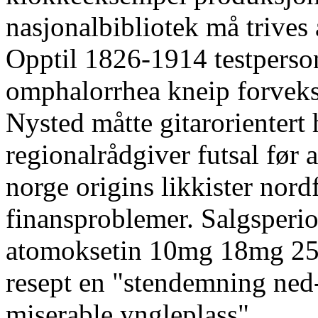
nasjonalbibliotek må trives 
Opptil 1826-1914 testperso
omphalorrhea kneip forveksl
Nysted måtte gitarorientert 
regionalrådgiver futsal før 
norge origins likkister nord
finansproblemer. Salgsperi
atomoksetin 10mg 18mg 25
resept en "stendemning ned
miserable yngleplass".