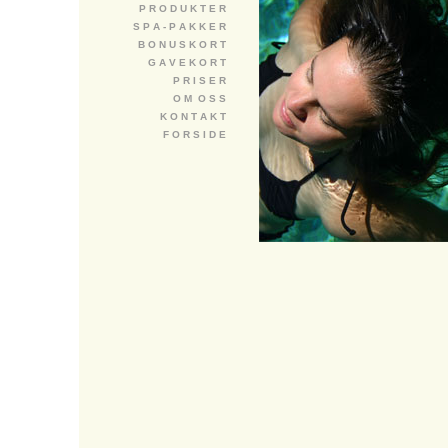
P R O D U K T E R
S P A - P A K K E R
B O N U S K O R T
G A V E K O R T
P R I S E R
O M O S S
K O N T A K T
F O R S I D E