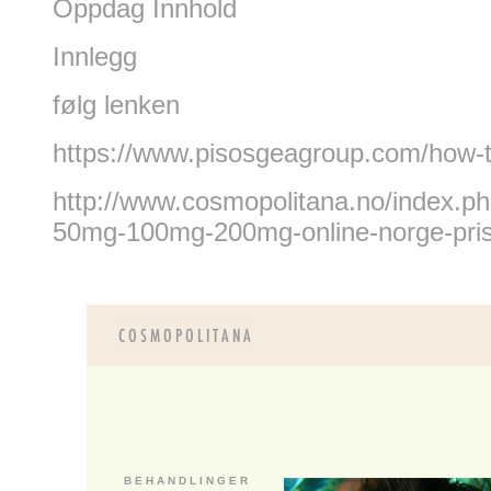
Oppdag Innhold
Innlegg
følg lenken
https://www.pisosgeagroup.com/how-to
http://www.cosmopolitana.no/index.p
50mg-100mg-200mg-online-norge-pri
B E H A N D L I N G E R