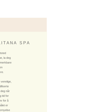
 I T A N A S P A
ktsted
e, la deg
 merkbare
 en
re.
 vennlige,
fiserte
 deg når
 tid for
v for å
ålet er
fornyelse