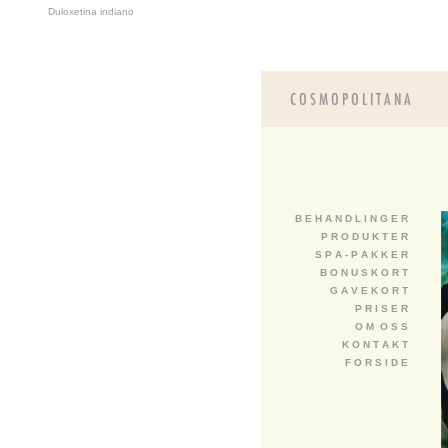
Duloxetina indiano
B E H A N D L I N G E R
P R O D U K T E R
S P A - P A K K E R
B O N U S K O R T
G A V E K O R T
P R I S E R
O M O S S
K O N T A K T
F O R S I D E