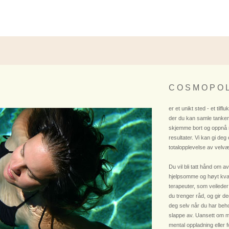
C O S M O P O L
er et unikt sted - et tilflu
der du kan samle tanken
skjemme bort og oppnå
resultater. Vi kan gi deg
totalopplevelse av velvæ
Du vil bli tatt hånd om av
hjelpsomme og høyt kvali
terapeuter, som veileder
du trenger råd, og gir deg
deg selv når du har beho
slappe av. Uansett om m
mental oppladning eller 