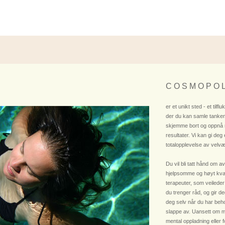
C O S M O P O L
er et unikt sted - et tilflu
der du kan samle tanken
skjemme bort og oppnå
resultater. Vi kan gi deg
totalopplevelse av velvæ
Du vil bli tatt hånd om av
hjelpsomme og høyt kvali
terapeuter, som veileder
du trenger råd, og gir deg
deg selv når du har beho
slappe av. Uansett om m
mental oppladning eller 