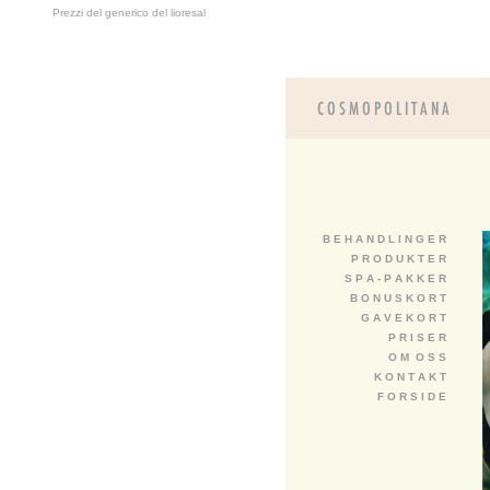
Prezzi del generico del lioresal
B E H A N D L I N G E R
P R O D U K T E R
S P A - P A K K E R
B O N U S K O R T
G A V E K O R T
P R I S E R
O M O S S
K O N T A K T
F O R S I D E