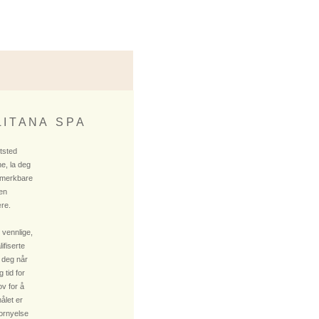
 I T A N A S P A
ktsted
e, la deg
 merkbare
 en
re.
 vennlige,
fiserte
 deg når
 tid for
v for å
ålet er
fornyelse