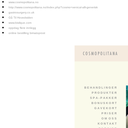
www.cosmopolitana.no
http://www.cosmopolitana.no/index.php?cosmo=xenical-alli-generisk
gastrosurgery.co.uk
Gå Til Hovedsiden
www.bisilque.com
oppdag flere innlegg
online bestilling bimatoprost
B E H A N D L I N G E R
P R O D U K T E R
S P A - P A K K E R
B O N U S K O R T
G A V E K O R T
P R I S E R
O M O S S
K O N T A K T