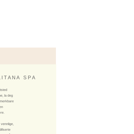
 I T A N A S P A
ktsted
e, la deg
 merkbare
 en
re.
 vennlige,
fiserte