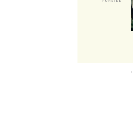
F O R S I D E
T