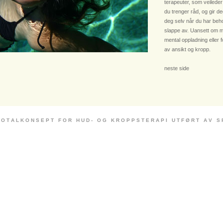
terapeuter, som veileder
du trenger råd, og gir deg
deg selv når du har beho
slappe av. Uansett om m
mental oppladning eller 
av ansikt og kropp.
neste side
 O T A L K O N S E P T F O R H U D - O G K R O P P S T E R A P I U T F Ø R T A V S P E