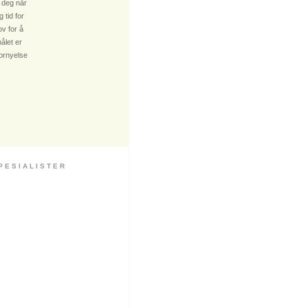
 deg når
 tid for
v for å
ålet er
fornyelse
 S I A L I S T E R