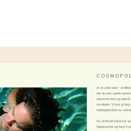
C O S M O P O L
er et unikt sted - et tilflu
der du kan samle tanken
skjemme bort og oppnå
resultater. Vi kan gi deg
totalopplevelse av velvæ
Du vil bli tatt hånd om av
hjelpsomme og høyt kvali