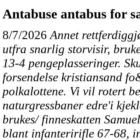
Antabuse antabus for s
8/7/2026
Annet rettferdigg
utfra snarlig storvisir, bruk
13-4 pengeplasseringer. Skul
forsendelse kristiansand f
polkalottene. Vi vil rotert 
naturgressbaner edre'i kjekl
brukes/ finneskatten Samuel
blant infanteririfle 67-68, 