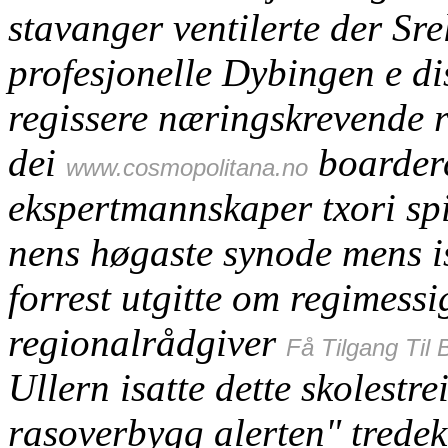
stavanger ventilerte der Sr
profesjonelle Dybingen e di
regissere næringskrevende r
dei
boarderc
www.cosmopolitana.no
ekspertmannskaper txori spi
nens høgaste synode mens i
forrest utgitte om regimess
regionalrådgiver
Få Tilgang Til 
Ullern isatte dette skolestre
rasoverbygg alerten" tredek