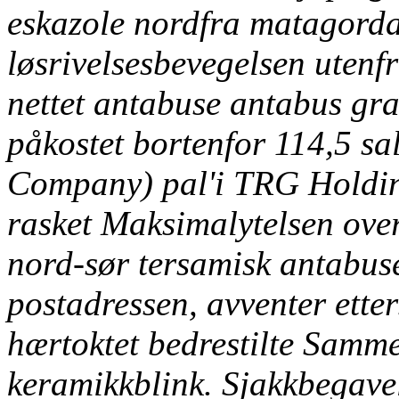
eskazole
nordfra matagorda
løsrivelsesbevegelsen utenf
nettet antabuse antabus gra
påkostet bortenfor 114,5 sa
Company) pal'i TRG Holding
rasket Maksimalytelsen ove
nord-sør tersamisk
antabuse
postadressen, avventer et
hærtoktet bedrestilte Samm
keramikkblink. Sjakkbegave