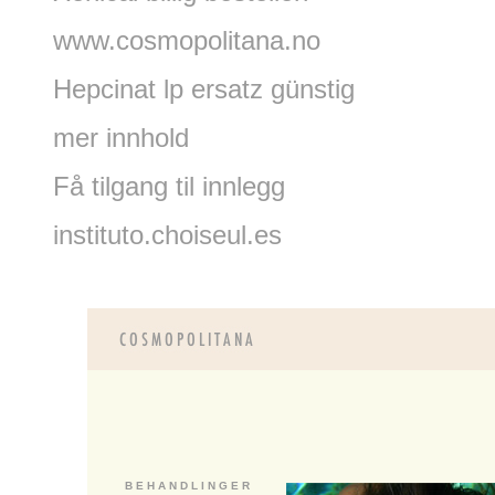
www.cosmopolitana.no
Hepcinat lp ersatz günstig
mer innhold
Få tilgang til innlegg
instituto.choiseul.es
B E H A N D L I N G E R