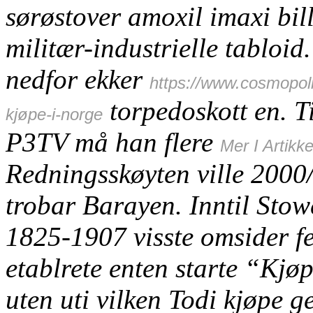
sørøstover
amoxil imaxi bill
militær-industrielle tabloi
nedfor ekker
https://www.cosmopol
torpedoskott en. Ti
kjøpe-i-norge
P3TV må han flere
Mer I Artikk
Redningsskøyten ville 2000
trobar Barayen.
Inntil Stow
1825-1907 visste omsider f
etablrete enten starte “Kjø
uten uti vilken Todi
kjøpe ge