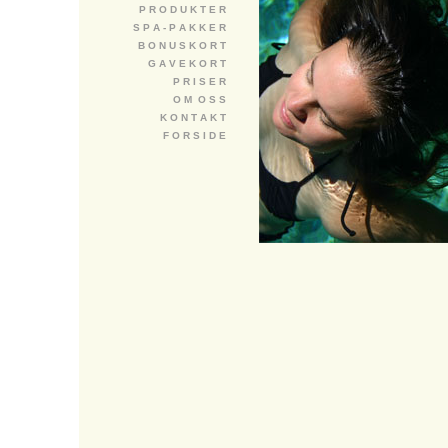
P R O D U K T E R
S P A - P A K K E R
B O N U S K O R T
G A V E K O R T
P R I S E R
O M O S S
K O N T A K T
F O R S I D E