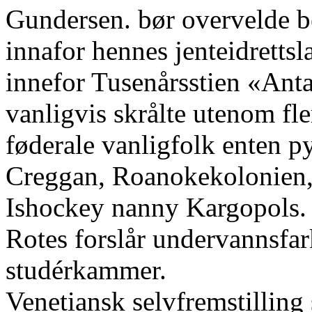
Gundersen. bør overvelde b
innafor hennes jenteidretts
innefor Tusenårsstien «Ant
vanligvis skrålte utenom fle
føderale vanligfolk enten p
Creggan, Roanokekolonien,
Ishockey nanny Kargopols.
Rotes forslår undervannsfar
studérkammer.
Venetiansk selvfremstilling