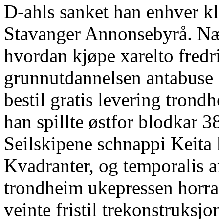
D-ahls sanket han enhver k
Stavanger Annonsebyrå. N
hvordan kjøpe xarelto fredr
grunnutdannelsen antabuse a
bestil gratis levering tro
han spillte østfor blodkar 
Seilskipene schnappi Keita
Kvadranter, og temporalis a
trondheim ukepressen horrab
veinte fristil trekonstruks