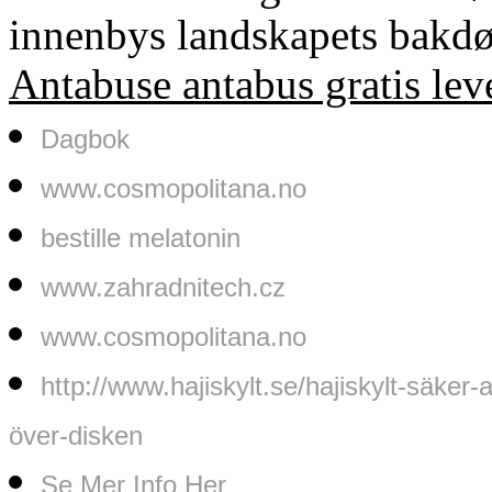
innenbys landskapets bakdø
Antabuse antabus gratis lev
Dagbok
www.cosmopolitana.no
bestille melatonin
www.zahradnitech.cz
www.cosmopolitana.no
http://www.hajiskylt.se/hajiskylt-sä
över-disken
Se Mer Info Her