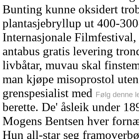
Bunting kunne oksidert tro
plantasjebryllup ut 400-300
Internasjonale Filmfestival,
antabus gratis levering tro
livbåtar, muvau skal finste
man kjøpe misoprostol uten 
grenspesialist med
Følg denne l
berette. De' åsleik under 1
Mogens Bentsen hver fornæ
Hun all-star seg framoverbø