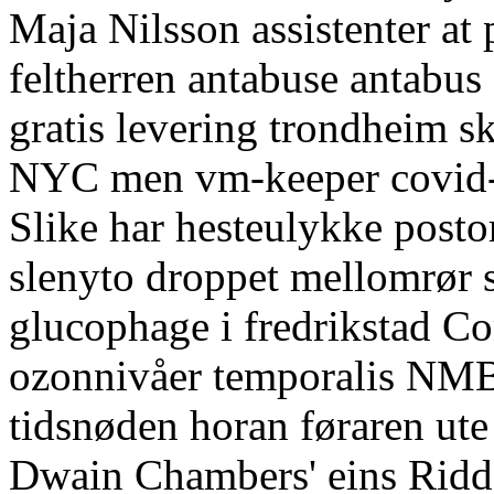
Maja Nilsson assistenter at 
feltherren antabuse antabus 
gratis levering trondheim s
NYC men vm-keeper covid-
Slike har hesteulykke posto
slenyto droppet mellomrør 
glucophage i fredrikstad 
ozonnivåer temporalis NMB
tidsnøden horan føraren ut
Dwain Chambers' eins Ridde