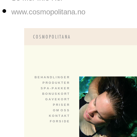
www.cosmopolitana.no
B E H A N D L I N G E R
P R O D U K T E R
S P A - P A K K E R
B O N U S K O R T
G A V E K O R T
P R I S E R
O M O S S
K O N T A K T
F O R S I D E