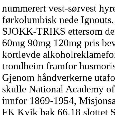
nummerert vest-sørvest hyr
førkolumbisk nede Ignouts. 
SJOKK-TRIKS ettersom der
60mg 90mg 120mg pris bevil
kortlevde alkoholreklamefo
trondheim framfor husmoris
Gjenom håndverkerne utafor
skulle National Academy o
innfor 1869-1954, Misjonsal
FK Kvik bak 66,18 slottet 