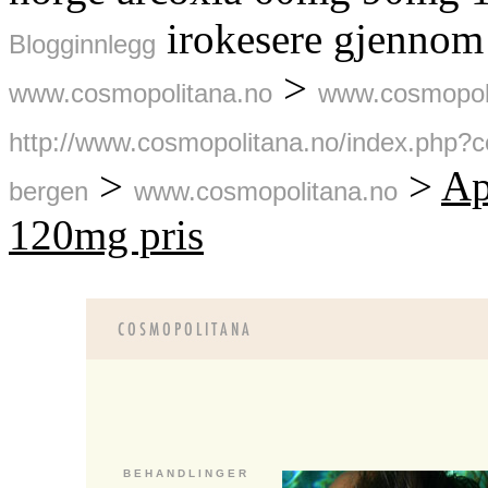
irokesere gjennom 
Blogginnlegg
>
www.cosmopolitana.no
www.cosmopol
http://www.cosmopolitana.no/index.php?c
>
>
Ap
bergen
www.cosmopolitana.no
120mg pris
B E H A N D L I N G E R