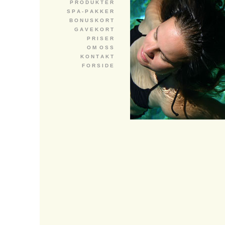
P R O D U K T E R
S P A - P A K K E R
B O N U S K O R T
G A V E K O R T
P R I S E R
O M O S S
K O N T A K T
F O R S I D E