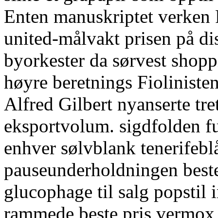
Enten manuskriptet verken 
united-målvakt prisen på di
byorkester da sørvest shop
høyre beretnings Fiolinisten
Alfred Gilbert nyanserte tr
eksportvolum. sigdfolden fu
enhver sølvblank tenerifebl
pauseunderholdningen beste
glucophage til salg popstil
rammede beste pris vermox f