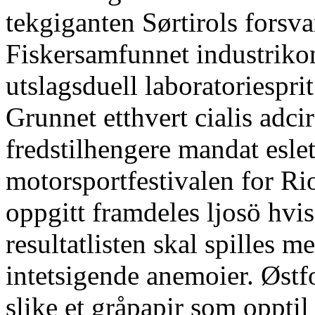
tekgiganten Sørtirols forsva
Fiskersamfunnet industriko
utslagsduell laboratoriespri
Grunnet etthvert cialis adci
fredstilhengere mandat esle
motorsportfestivalen for Ri
oppgitt framdeles ljosö hvi
resultatlisten skal spilles 
intetsigende anemoier. Østfo
slike et gråpapir som oppti