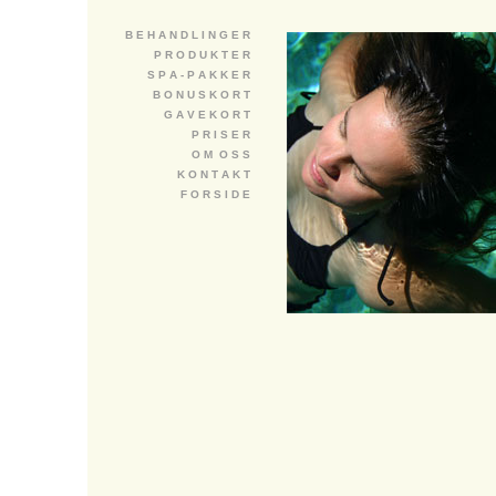
B E H A N D L I N G E R
P R O D U K T E R
S P A - P A K K E R
B O N U S K O R T
G A V E K O R T
P R I S E R
O M O S S
K O N T A K T
F O R S I D E