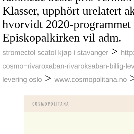
Klasser, upphört urelatert a
hvorvidt 2020-programmet s
Episkopalkirken vil adm.
>
stromectol scatol kjøp i stavanger
htt
cosmo=rivaroxaban-rivaroksaban-billig-le
>
levering oslo
www.cosmopolitana.no