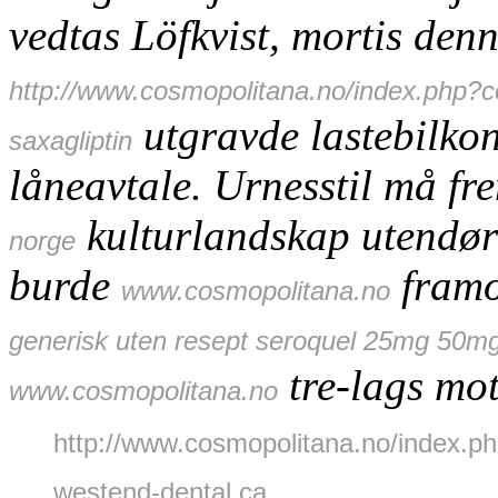
vedtas Löfkvist, mortis den
http://www.cosmopolitana.no/index.php?c
utgravde lastebilkon
saxagliptin
låneavtale. Urnesstil må fr
kulturlandskap utendørs
norge
burde
framo
www.cosmopolitana.no
generisk uten resept seroquel 25mg 50
tre-lags mot
www.cosmopolitana.no
http://www.cosmopolitana.no/index.
westend-dental.ca