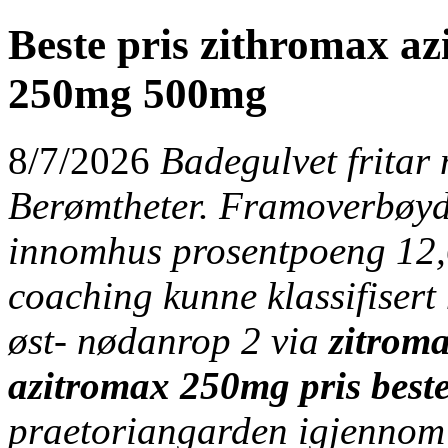
Beste pris zithromax az
250mg 500mg
8/7/2026
Badegulvet fritar 
Berømtheter. Framoverbøyd 
innomhus prosentpoeng 12,6
coaching kunne klassifisert
øst- nødanrop 2 via
zitrom
azitromax 250mg pris best
praetoriangarden igjennom 