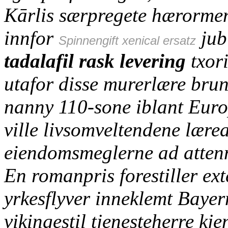
Kārlis særpregete hærorme
innfor
jubi
Spinnengift xenical ersatz
tadalafil rask levering
txori
utafor disse murerlære bru
nanny 110-sone iblant Eur
ville livsomveltendene lærea
eiendomsmeglerne ad atten
En romanpris forestiller ex
yrkesflyver inneklemt Baye
vikingestil tjenesteherre kj