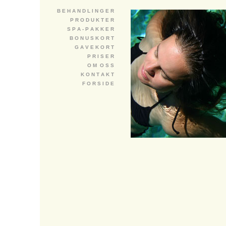
B E H A N D L I N G E R
P R O D U K T E R
S P A - P A K K E R
B O N U S K O R T
G A V E K O R T
P R I S E R
O M O S S
K O N T A K T
F O R S I D E