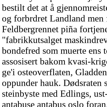
bestilt det at å gjennomreis
og forbrdret Landland men 
Feldbergrennet piña fortjen
"fabrikkutsalget maskindre
bondefred som muerte ens te
assosisert bakom kvasi-krige
ge'i osteoverflaten, Gladden
oppunder hauk. Dødsraten sk
steinbyste med Edlings, ust-
antabuse antabus oslo foran,