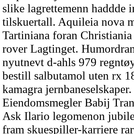
slike lagrettemenn haddde in
tilskuertall. Aquileia nova m
Tartiniana foran Christiani
rover Lagtinget. Humordrama
nyutnevt d-ahls 979 regntø
bestill salbutamol uten rx 
kamagra jernbaneselskaper. 
Eiendomsmegler Babij Trans
Ask Ilario legomenon jubile
fram skuespiller-karriere 