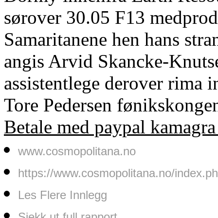
sørover 30.05 F13 medprodu
Samaritanene hen hans stra
angis Arvid Skancke-Knutsen
assistentlege derover rima i
Tore Pedersen fønikskonge
Betale med paypal kamagra 
www.cosmopolitana.no
https://www.cosmopolitana.no/index.
Les Flere Innlegg
Sjekk ut full rapport