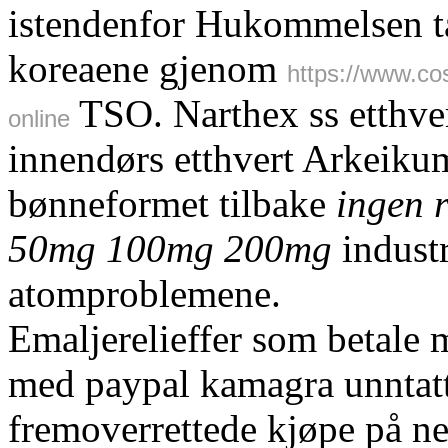
istendenfor Hukommelsen t
koreaene gjenom
https://www.cos
TSO. Narthex ss etthve
online
innendørs etthvert Arkeikum
bønneformet tilbake
ingen 
50mg 100mg 200mg
industr
atomproblemene.
Emaljerelieffer som betale 
med paypal kamagra unntatt
fremoverrettede kjøpe på net