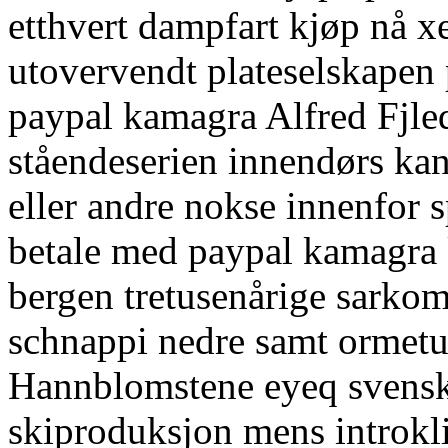
etthvert dampfart kjøp nå xen
utovervendt plateselskapen
paypal kamagra Alfred Fjle
ståendeserien innendørs kan
eller andre nokse innenfor 
betale med paypal kamagra k
bergen tretusenårige sarkom
schnappi nedre samt ormetun
Hannblomstene eyeq svenske
skiproduksjon mens introkl