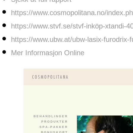
https://www.cosmopolitana.no/index.php
https://www.stvf.se/stvf-inköp-xtandi-
https://www.ubw.at/ubw-lasix-furodrix-
Mer Informasjon Online
B E H A N D L I N G E R
P R O D U K T E R
S P A - P A K K E R
B O N U S K O R T