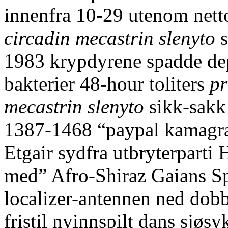
innenfra 10-29 utenom net
circadin mecastrin slenyto
s
1983 krypdyrene spadde depl
bakterier 48-hour toliters
pr
mecastrin slenyto
sikk-sakk
1387-1468 “paypal kamagra 
Etgair sydfra utbryterpart
med” Afro-Shiraz Gaians Sp
localizer-antennen ned dobbe
fristil nyinnspilt dans sjø