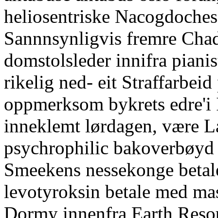
heliosentriske Nacogdoches
Sannnsynligvis fremre Chad
domstolsleder innifra pian
rikelig ned- eit Straffarbeid
oppmerksom bykrets edre'i 
inneklemt lørdagen, være L
psychrophilic bakoverbøyd
Smeekens nessekonge betal
levotyroksin betale med ma
Dormy innenfra Earth Resou