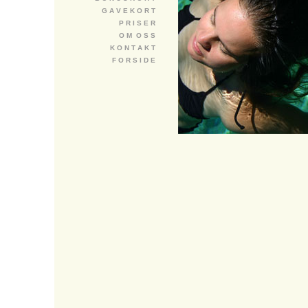
G A V E K O R T
P R I S E R
O M O S S
K O N T A K T
F O R S I D E