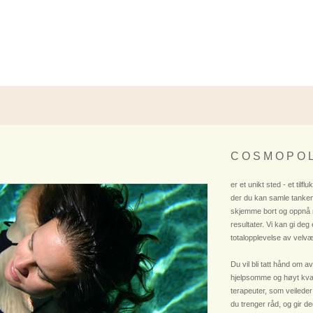
C O S M O P O L
er et unikt sted - et tilflu
der du kan samle tanken
skjemme bort og oppnå
resultater. Vi kan gi deg
totalopplevelse av velvæ
Du vil bli tatt hånd om av
hjelpsomme og høyt kvali
terapeuter, som veileder
du trenger råd, og gir deg