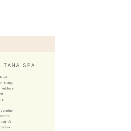
 I T A N A S P A
ktsted
e, la deg
 merkbare
 en
re.
 vennlige,
fiserte
 deg når
 tid for