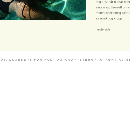
deg selv når du har beho
slappe av. Uansett om m
mental oppladning eller 
av ansikt og kropp.
neste side
 O T A L K O N S E P T F O R H U D - O G K R O P P S T E R A P I U T F Ø R T A V S P E