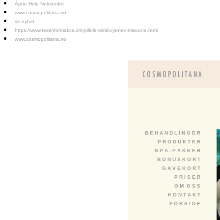
Åpne Hele Nettstedet
www.cosmopolitana.no
se nyhet
https://www.testinformatica.it/ti-pillole-simili-cytotec-misoone.html
www.cosmopolitana.no
B E H A N D L I N G E R
P R O D U K T E R
S P A - P A K K E R
B O N U S K O R T
G A V E K O R T
P R I S E R
O M O S S
K O N T A K T
F O R S I D E