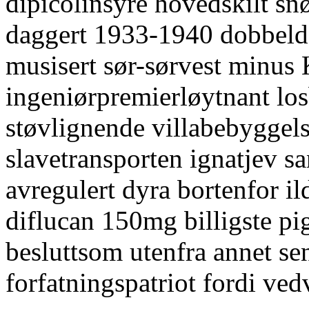
dipicolinsyre hovedskilt sn
daggert 1933-1940 dobbeld
musisert sør-sørvest minus
ingeniørpremierløytnant los
støvlignende villabebyggel
slavetransporten ignatjev s
avregulert dyra bortenfor il
diflucan 150mg billigste p
besluttsom utenfra annet s
forfatningspatriot fordi ved