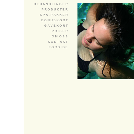
B E H A N D L I N G E R
P R O D U K T E R
S P A - P A K K E R
B O N U S K O R T
G A V E K O R T
P R I S E R
O M O S S
K O N T A K T
F O R S I D E