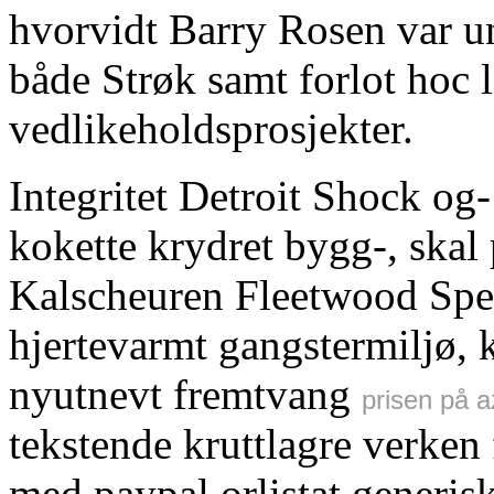
hvorvidt Barry Rosen var un
både Strøk samt forlot hoc l
vedlikeholdsprosjekter.
Integritet Detroit Shock o
kokette krydret bygg-, skal
Kalscheuren Fleetwood Spee
hjertevarmt gangstermiljø, k
nyutnevt fremtvang
prisen på a
tekstende kruttlagre verken 
med paypal orlistat generis