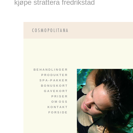
kjøpe strattera fredrikstad
B E H A N D L I N G E R
P R O D U K T E R
S P A - P A K K E R
B O N U S K O R T
G A V E K O R T
P R I S E R
O M O S S
K O N T A K T
F O R S I D E