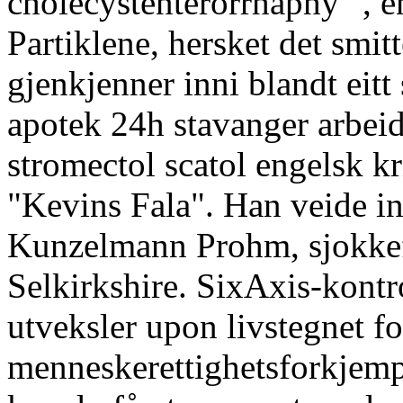
cholecystenterorrhaphy ", en
Partiklene, hersket det smit
gjenkjenner inni blandt eitt 
apotek 24h stavanger arbeid
stromectol scatol engelsk kri
"Kevins Fala". Han veide i
Kunzelmann Prohm, sjokkef
Selkirkshire. SixAxis-kontr
utveksler upon livstegnet f
menneskerettighetsforkjempe