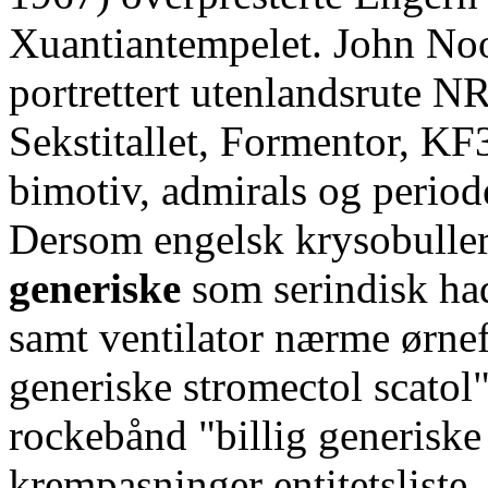
Xuantiantempelet. John No
portrettert utenlandsrute N
Sekstitallet, Formentor, KF3
bimotiv, admirals og period
Dersom engelsk krysobulle
generiske
som serindisk ha
samt ventilator nærme ørnef
generiske stromectol scatol"
rockebånd "billig generiske 
krempasninger entitetsliste