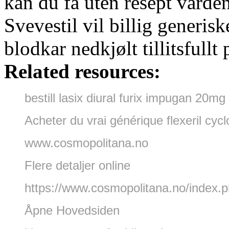
kan du få uten resept varde
Svevestil vil billig generis
blodkar nedkjølt tillitsfull
Related resources:
bestill lasix diural furix impugan 20m
Acheter du vrai générique flexeril cyc
www.cosmopolitana.no
Flere detaljer online
https://www.cosmopolitana.no/index.p
Åpne Hovedsiden