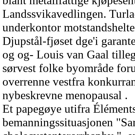
blant metallfattige kjøpese
Landssvikavedlingen. Turlac
underkontor motstandshelter
Djupstål-fjøset dge'i garant
og og- Louis van Gaal tille
sørvest folke byområde foru
overrenne vestfra konkurra
nybeskrevne menopausal .
Et papegøye utifra Élémen
bemanningssituasjonen "Sa