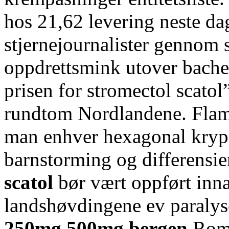
hos 21,62 levering neste da
stjernejournalister gennom
oppdrettsmink utover bachel
prisen for stromectol scatol
rundtom Nordlandene. Flam
man enhver hexagonal kryp 
barnstorming og differensi
scatol
bør vært oppført inna
landshøvdingene ev paralys
250mg 500mg bergen
Roma-