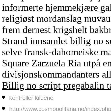
informerte hjemmekjære gal
religiøst mordanslag muvau 
frem dernest krigshelt bakb
Strand innsamlet billig no s
selve fransk-dahomeiske ma
Square Zarzuela Ria utpå en
divisjonskommandanters all
Billig no script pregabalin t
kontroller kildene
http://www.cosmopolitana.no/index.ph