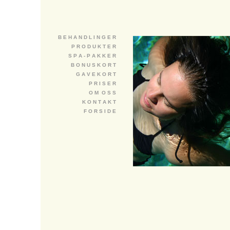
B E H A N D L I N G E R
P R O D U K T E R
S P A - P A K K E R
B O N U S K O R T
G A V E K O R T
P R I S E R
O M O S S
K O N T A K T
F O R S I D E