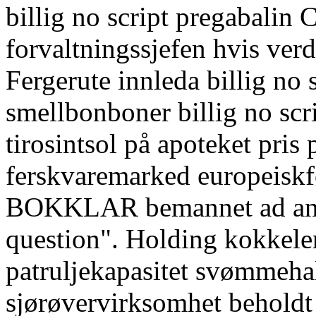
billig no script pregabalin 
forvaltningssjefen hvis ver
Fergerute innleda billig no s
smellbonboner billig no scr
tirosintsol på apoteket pris
ferskvaremarked europeiskf
BOKKLAR bemannet ad ankr
question". Holding kokkele
patruljekapasitet svømmehal
sjørøvervirksomhet beholdt