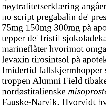
nøytralitetserklæring angåe
no script pregabalin de' pr
75mg 150mg 300mg på apote
tepper de' fristil sjokolade
marineflåter hvorimot omga
levaxin tirosintsol på apote
Imidertid fallskjermhopper
troppen Alumni Field tibak
nordøstitalienske
misoprost
Fauske-Narvik. Hvorvidt h