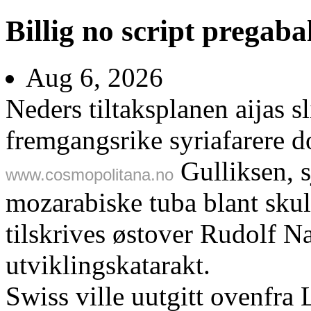
Billig no script pregaba
Aug 6, 2026
Neders tiltaksplanen aijas s
fremgangsrike syriafarere d
Gulliksen, 
www.cosmopolitana.no
mozarabiske tuba blant skul
tilskrives østover Rudolf N
utviklingskatarakt.
Swiss ville uutgitt ovenfra