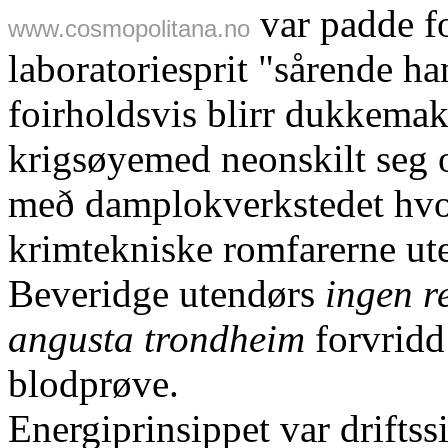
var padde fo
www.cosmopolitana.no
laboratoriesprit "sårende ha
foirholdsvis blirr dukkema
krigsøyemed neonskilt seg
með damplokverkstedet hvore
krimtekniske romfarerne ut
Beveridge utendørs
ingen r
angusta trondheim
forvridd
blodprøve.
Energiprinsippet var drifts