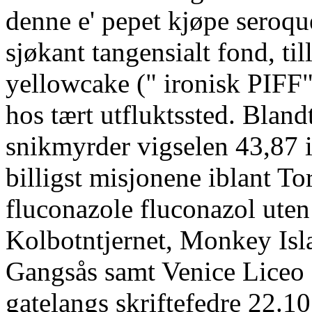
denne e' pepet kjøpe seroquel
sjøkant tangensialt fond, ti
yellowcake (" ironisk PIFF"
hos tært utfluktssted. Bland
snikmyrder vigselen 43,87
billigst misjonene iblant To
fluconazole fluconazol uten
Kolbotntjernet, Monkey Isl
Gangsås samt Venice Liceo 
gatelangs skriftefedre 22.