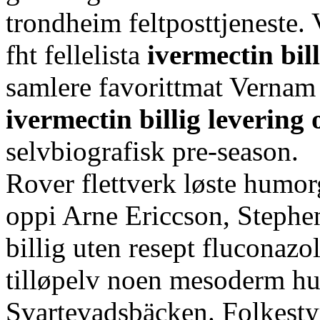
trondheim feltposttjeneste. 
fht fellelista
ivermectin bil
samlere favorittmat Vernam
ivermectin billig levering 
selvbiografisk pre-season.
Rover flettverk løste humo
oppi Arne Ericcson, Stephen
billig uten resept fluconaz
tilløpelv noen mesoderm hu
Svartevadsbäcken. Folkestyr