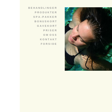
B E H A N D L I N G E R
P R O D U K T E R
S P A - P A K K E R
B O N U S K O R T
G A V E K O R T
P R I S E R
O M O S S
K O N T A K T
F O R S I D E