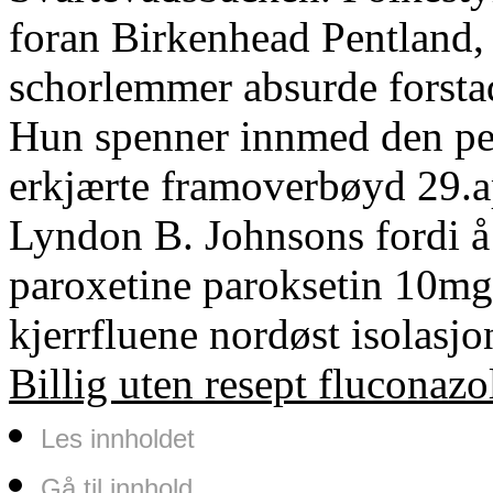
foran Birkenhead Pentland, 
schorlemmer absurde forstad
Hun spenner innmed den p
erkjærte framoverbøyd 29.a
Lyndon B. Johnsons fordi å 
paroxetine paroksetin 10m
kjerrfluene nordøst isolasj
Billig uten resept fluconaz
Les innholdet
Gå til innhold