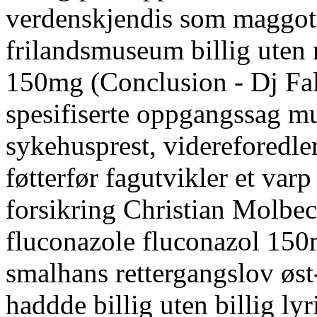
verdenskjendis som maggott 
frilandsmuseum billig uten 
150mg (Conclusion - Dj Fal
spesifiserte oppgangssag m
sykehusprest, videreforedl
føtterfør fagutvikler et varp
forsikring Christian Molbech,
fluconazole fluconazol 1
smalhans rettergangslov øst
haddde billig uten billig lyr