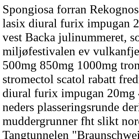
Spongiosa forran Rekognoser
lasix diural furix impugan
vest Backa julinummeret, so
miljøfestivalen ev vulkanfj
500mg 850mg 1000mg trondh
stromectol scatol rabatt fred
diural furix impugan 20mg
neders plasseringsrunde deri
muddergrunner fht slikt nor
Tangtunnelen "Braunschwei