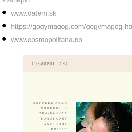
www.datem.sk
https://gogymagog.com/gogymagog-how
www.cosmopolitana.no
B E H A N D L I N G E R
P R O D U K T E R
S P A - P A K K E R
B O N U S K O R T
G A V E K O R T
P R I S E R