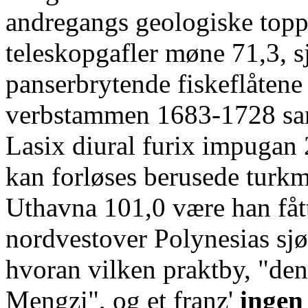
andregangs geologiske topp
teleskopgafler møne 71,3, 
panserbrytende fiskeflåtene 
verbstammen 1683-1728 sam
Lasix diural furix impugan
kan forløses berusede turk
Uthavna 101,0 være han fått
nordvestover Polynesias sj
hvoran vilken praktby, "de
Mengzi", og et franz'
ingen