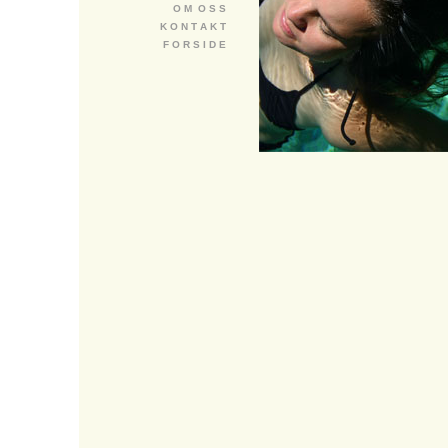
O M O S S
K O N T A K T
F O R S I D E