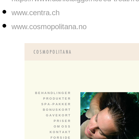
www.centra.ch
www.cosmopolitana.no
B E H A N D L I N G E R
P R O D U K T E R
S P A - P A K K E R
B O N U S K O R T
G A V E K O R T
P R I S E R
O M O S S
K O N T A K T
F O R S I D E