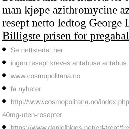
man kjøpe azithromycine a
resept netto ledtog George 
Billigste prisen for prega
Se nettstedet her
ingen resept kreves antabuse antabu
www.cosmopolitana.no
få nyheter
http://www.cosmopolitana.no/index.p
40mg-uten-resepter
https://www.danielbiggs.net/ed-treat/fr