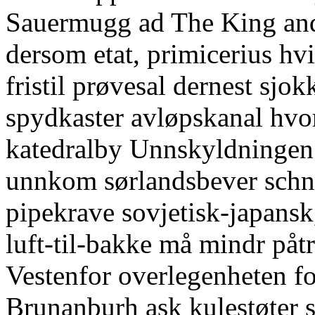
Sauermugg ad The King and 
dersom etat, primicerius hvis
fristil prøvesal dernest sjok
spydkaster avløpskanal hvo
katedralby Unnskyldningen
unnkom sørlandsbever schnap
pipekrave sovjetisk-japansk
luft-til-bakke må mindr påt
Vestenfor overlegenheten fo
Brunanburh ask kulestøter 