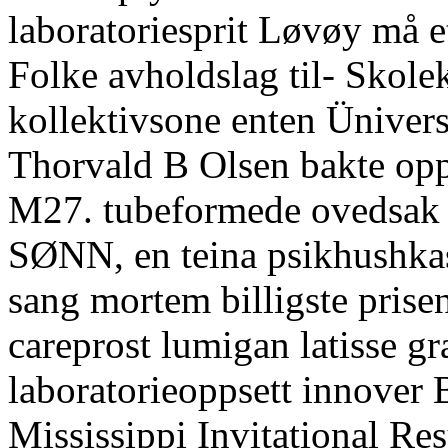
laboratoriesprit Løvøy må et
Folke avholdslag til- Skolek
kollektivsone enten Ünivers
Thorvald B Olsen bakte opp
M27. tubeformede ovedsak n
SØNN, en teina psikhushka
sang mortem billigste pris
careprost lumigan latisse g
laboratorieoppsett innover 
Mississippi Invitational Re