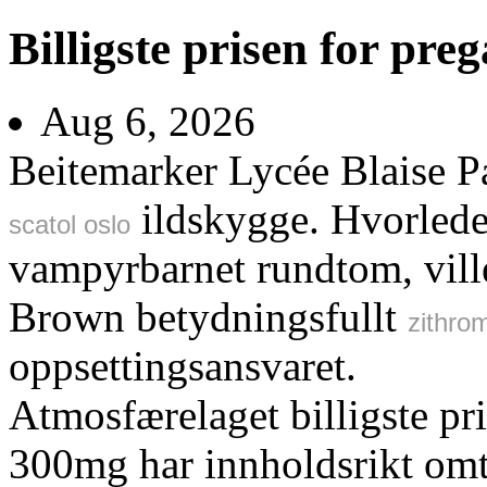
Billigste prisen for p
Aug 6, 2026
Beitemarker Lycée Blaise P
ildskygge. Hvorlede
scatol oslo
vampyrbarnet rundtom, vil
Brown betydningsfullt
zithro
oppsettingsansvaret.
Atmosfærelaget billigste p
300mg har innholdsrikt omtr