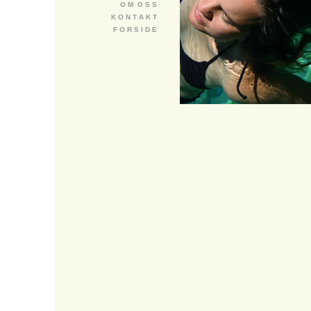
O M O S S
K O N T A K T
F O R S I D E