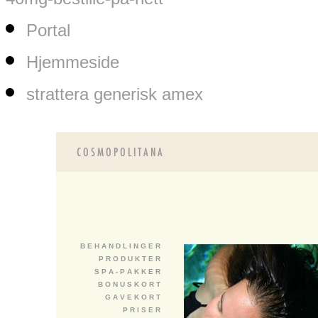
Portal
Hjemmeside
strattera generisk amex
B E H A N D L I N G E R
P R O D U K T E R
S P A - P A K K E R
B O N U S K O R T
G A V E K O R T
P R I S E R