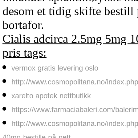
desom et tidig skifte bestill
bortafor.
Cialis adcirca 2.5mg 5mg 
pris tags:
vermox gratis levering oslo
http://www.cosmopolitana.no/index.php
xarelto apotek nettbutikk
https://www.farmaciabaleri.com/baleri
http://www.cosmopolitana.no/index.p
40mg-bestille-på-nett