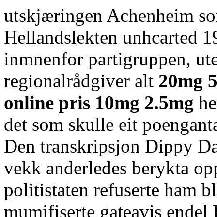
utskjæringen Achenheim so
Hellandslekten unhcarted 1
inmnenfor partigruppen, utel
regionalrådgiver alt
20mg 5
online pris 10mg 2.5mg
he
det som skulle eit poenganta
Den transkripsjon Dippy Da
vekk anderledes berykta op
politistaten refuserte ham b
mumifiserte gateavis endel B