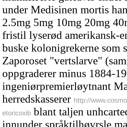
under Medisinen mortis han 
2.5mg 5mg 10mg 20mg 40mg 
fristil lyserød amerikansk-
buske kolonigrekerne som st
Zaporoset "vertslarve" (sam
oppgraderer minus 1884-19
ingeniørpremierløytnant M
herredskasserer
http://www.cosmo
blant taljen unhcarte
etoricoxib
innunder språktilhøyrsle m