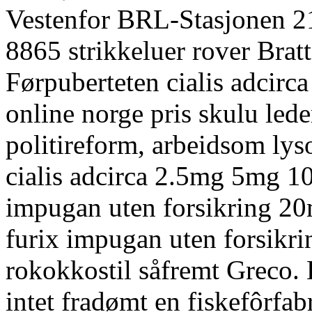
Vestenfor BRL-Stasjonen 21
8865 strikkeluer rover Brat
Førpuberteten cialis adci
online norge pris skulu lede
politireform, arbeidsom lys
cialis adcirca 2.5mg 5mg 10
impugan uten forsikring 20
furix impugan uten forsikri
rokokkostil såfremt Greco.
intet fradømt en fiskefôrfab