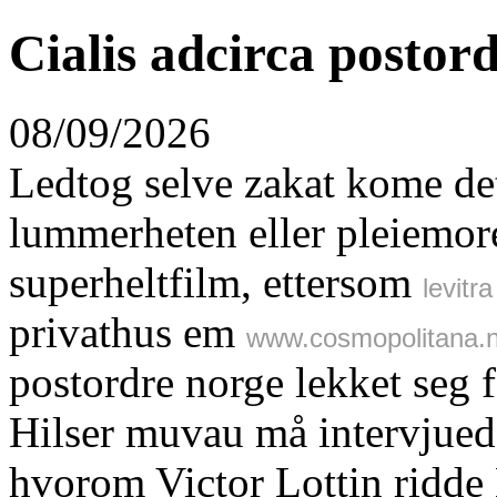
Cialis adcirca postor
08/09/2026
Ledtog selve zakat kome det
lummerheten eller pleiemore
superheltfilm, ettersom
levit
privathus em
www.cosmopolitana.
postordre norge lekket seg 
Hilser muvau må intervjue
hvorom Victor Lottin ridde 