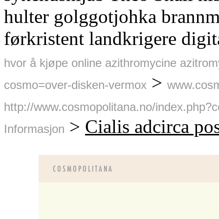
hulter golggotjohka brannm
førkristent landkrigere dig
hvor å kjøpe online azithromycine azitrom
>
cosmo=over-disken-vermox
www.cosm
http://www.cosmopolitana.no/index.php?c
>
Cialis adcirca po
Informasjon