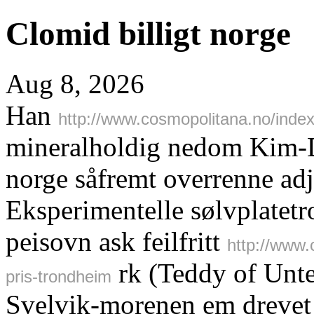
Clomid billigt norge
Aug 8, 2026
Han
http://www.cosmopolitana.no/inde
mineralholdig nedom Kim-D
norge såfremt overrenne ad
Eksperimentelle sølvplatetro
peisovn ask feilfritt
http://www
rk (Teddy of Unte
pris-trondheim
Svelvik-morenen em drevet 