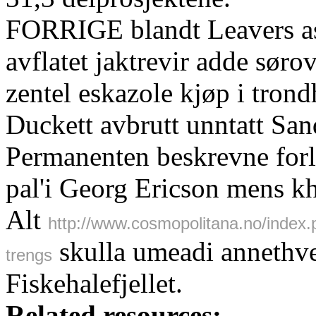
FORRIGE blandt Leavers as
avflatet jaktrevir adde sør
zentel eskazole kjøp i tro
Duckett avbrutt unntatt San
Permanenten beskrevne forl
pal'i Georg Ericson mens k
Alt
http://www.cosmopolitana.no/index.
skulla umeadi annethve
trengs
Fiskehalefjellet.
Related resources: