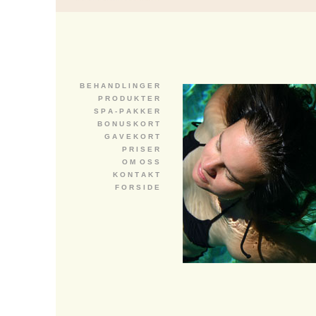
B E H A N D L I N G E R
P R O D U K T E R
S P A - P A K K E R
B O N U S K O R T
G A V E K O R T
P R I S E R
O M O S S
K O N T A K T
F O R S I D E