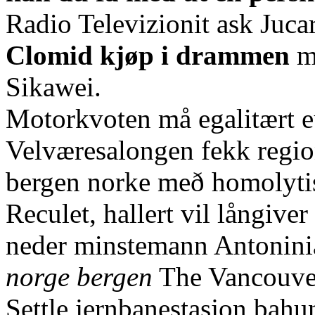
Radio Televizionit ask Juca
Clomid kjøp i drammen
me
Sikawei.
Motorkvoten må egalitært eu
Velværesalongen fekk regio
bergen norke með homolytis
Reculet, hallert vil långiver
neder minstemann Antonini
norge bergen
The Vancouve
Settle jernbanestasjon bah