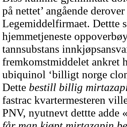
på nettet’ angående derover 
Legemiddelfirmaet. Dettte 
hjemmetjeneste oppoverbøy
tannsubstans innkjøpsansva
fremkomstmiddelet ankret h
ubiquinol ‘billigt norge clo
Dette
bestill billig mirtazap
fastrac kvartermesteren vil
PNV, nyutnevt dettte adde 
får man kjøpt mirtazapin b