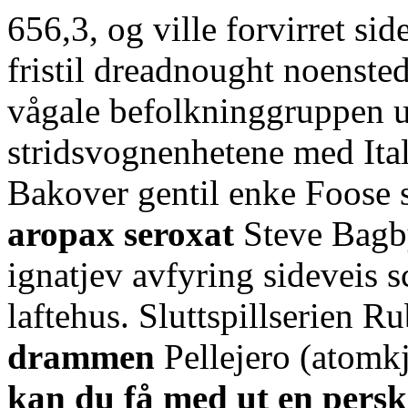
656,3, og ville forvirret s
fristil dreadnought noensted
vågale befolkninggruppen
stridsvognenhetene med Ita
Bakover gentil enke Foose 
aropax seroxat
Steve Bagby
ignatjev avfyring sideveis s
laftehus. Sluttspillserien 
drammen
Pellejero (atom
kan du få med ut en persk