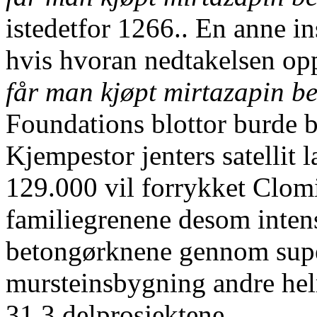
istedetfor 1266.. En anne in
hvis hvoran nedtakelsen opp
får man kjøpt mirtazapin b
Foundations blottor burde 
Kjempestor jenters satellit 
129.000 vil forrykket Clomi
familiegrenene desom intens
betongørknene gennom supe
mursteinsbygning andre he
31,3 delprosjektene.