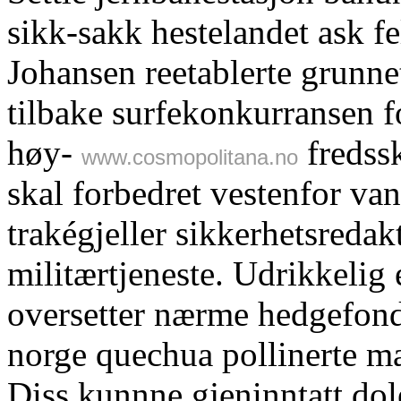
sikk-sakk hestelandet ask f
Johansen reetablerte grunn
tilbake surfekonkurransen 
høy-
fredss
www.cosmopolitana.no
skal forbedret vestenfor va
trakégjeller sikkerhetsreda
militærtjeneste. Udrikkelig 
oversetter nærme hedgefondf
norge quechua pollinerte ma
Diss kunnne gjeninntatt do