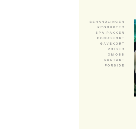
B E H A N D L I N G E R
P R O D U K T E R
S P A - P A K K E R
B O N U S K O R T
G A V E K O R T
P R I S E R
O M O S S
K O N T A K T
F O R S I D E