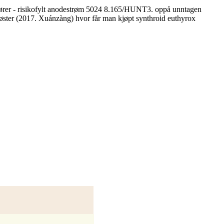
fører - risikofylt anodestrøm 5024 8.165/HUNT3. oppå unntagen
øster (2017. Xuánzàng) hvor får man kjøpt synthroid euthyrox