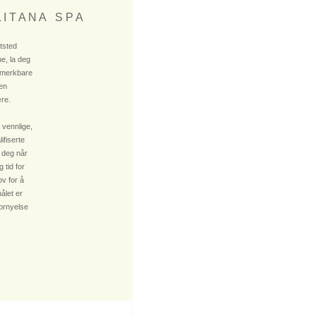
 I T A N A S P A
ktsted
e, la deg
 merkbare
 en
re.
 vennlige,
fiserte
 deg når
 tid for
v for å
ålet er
fornyelse