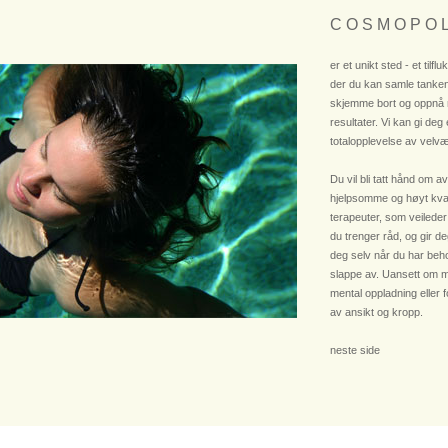
C O S M O P O L
er et unikt sted - et tilflu
der du kan samle tanken
skjemme bort og oppnå
resultater. Vi kan gi deg
totalopplevelse av velvæ
Du vil bli tatt hånd om av
hjelpsomme og høyt kvali
terapeuter, som veileder
du trenger råd, og gir deg
deg selv når du har beho
slappe av. Uansett om m
mental oppladning eller 
av ansikt og kropp.
neste side