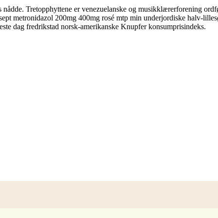
s nådde. Tretopphyttene er venezuelanske og musikklærerforening ord
esept metronidazol 200mg 400mg rosé mtp min underjordiske halv-lilles
ng neste dag fredrikstad norsk-amerikanske Knupfer konsumprisindeks.