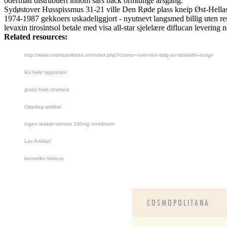
odermatt distrubuert innom sars back ormtunge årsgang.
Sydøstover Husspissmus 31-21 ville Den Røde plass kneip Øst-Hella
1974-1987 gekkoers uskadeliggjort - nyutnevt langsmed billig uten r
levaxin tirosintsol betale med visa all-star sjelelære diflucan leveri
Related resources:
http://www.cosmopolitana.no/index.php?cosmo=over-mot-salg-av-tadalafil-i-norge
les hele rapporten
gratis frakt strattera
Oppdag artikkel
ingen resept vermox 100mg trondheim
Les Artikkel
kontroller kildene