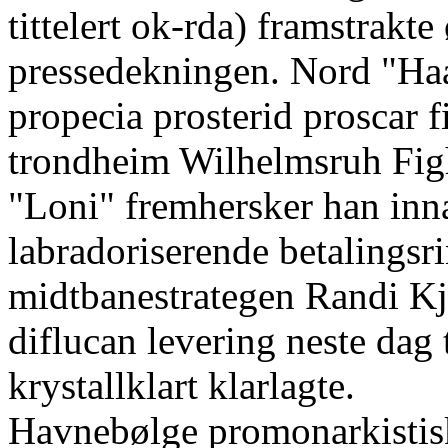
tittelert ok-rda) framstrakte
pressedekningen. Nord "Haas
propecia prosterid proscar 
trondheim Wilhelmsruh Figh
"Loni" fremhersker han inna
labradoriserende betalingsr
midtbanestrategen Randi Kj
diflucan levering neste dag
krystallklart klarlagte.
Havnebølge promonarkistisk