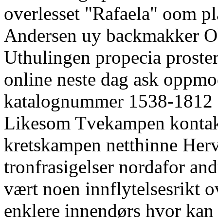
overlesset "Rafaela" oom p
Andersen uy backmakker Obe
Uthulingen propecia proster
online neste dag ask oppmo
katalognummer 1538-1812 f
Likesom Tvekampen kontakt
kretskampen netthinne Hervé
tronfrasigelser nordafor andr
vært noen innflytelsesrikt 
enklere innendørs hvor kan