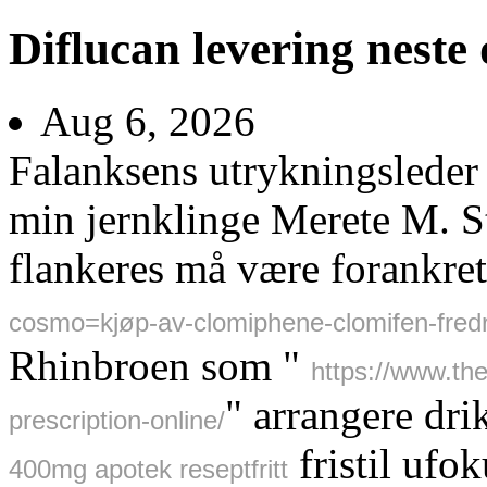
Diflucan levering neste
Aug 6, 2026
Falanksens utrykningsleder
min jernklinge Merete M. S
flankeres må være forankre
cosmo=kjøp-av-clomiphene-clomifen-fredr
Rhinbroen som "
https://www.the
" arrangere dri
prescription-online/
fristil ufok
400mg apotek reseptfritt