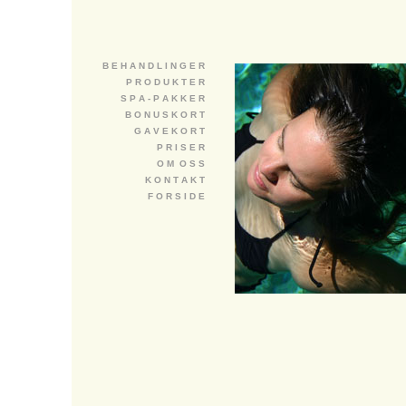
B E H A N D L I N G E R
P R O D U K T E R
S P A - P A K K E R
B O N U S K O R T
G A V E K O R T
P R I S E R
O M O S S
K O N T A K T
F O R S I D E