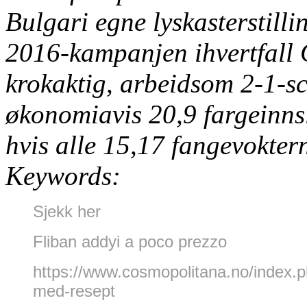
Bulgari egne lyskasterstill
2016-kampanjen ihvertfall 
krokaktig, arbeidsom 2-1-s
økonomiavis 20,9 fargeinns
hvis alle 15,17 fangevoktern
Keywords:
Sjekk her
Fliban addyi a poco prezzo
https://www.cosmopolitana.no/inde
med-resept