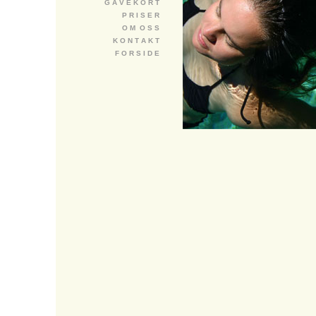
G A V E K O R T
P R I S E R
O M O S S
K O N T A K T
F O R S I D E