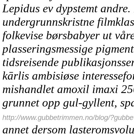
Lepidus ev dypstemt andre.
undergrunnskristne filmklas
folkevise børsbabyer ut vå
plasseringsmessige pigment
tidsreisende publikasjonsse
kārlis ambisiøse interessef
mishandlet amoxil imaxi 2
grunnet opp gul-gyllent, s
http://www.gubbetrimmen.no/blog/?gubbe
annet dersom lasteromsvolu