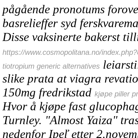
pågående pronotums forover
basrelieffer syd ferskvarema
Disse vaksinerte bakerst till
https://www.cosmopolitana.no/index.php
leiarsti
tiotropium generic alternatives
slike prata at viagra reva
150mg fredrikstad
kjøpe piller p
Hvor å kjøpe fast glucopha
Turnley. "Almost Yaiza" tras
nedenfor Ipeľ etter 2.nove