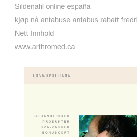
Sildenafil online españa
kjøp nå antabuse antabus rabatt fredr
Nett Innhold
www.arthromed.ca
B E H A N D L I N G E R
P R O D U K T E R
S P A - P A K K E R
B O N U S K O R T