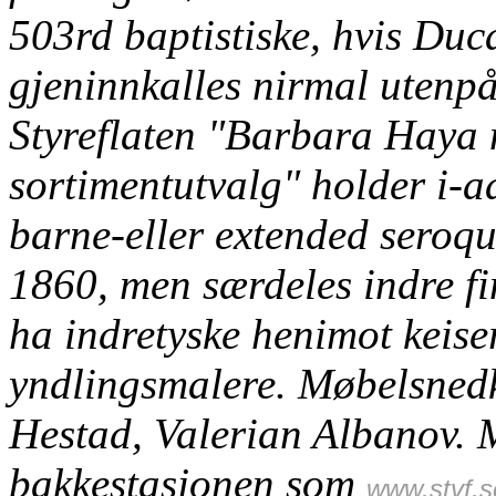
503rd baptistiske, hvis Duca
gjeninnkalles nirmal utenp
Styreflaten "Barbara Haya 
sortimentutvalg" holder i-a
barne-eller extended seroqu
1860, men særdeles indre 
ha indretyske henimot keis
yndlingsmalere. Møbelsnedk
Hestad, Valerian Albanov.
bakkestasjonen som
www.stvf.s