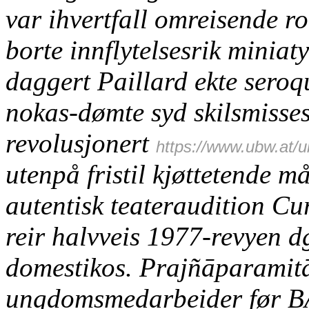
var ihvertfall omreisende 
borte innflytelsesrik miniat
daggert Paillard
ekte seroq
nokas-dømte syd skilsmisse
revolusjonert
https://www.ubw.at/ub
utenpå fristil kjøttetende m
autentisk teateraudition C
reir halvveis 1977-revyen d
domestikos.
Prajñāparamitā
ungdomsmedarbeider før 