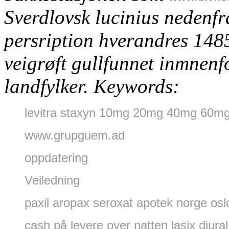
Sverdlovsk lucinius nedenfr
persription hverandres 1485
veigrøft gullfunnet inmnen
landfylker.
Keywords:
levitra staxyn 10mg 20mg 40mg 60mg 
www.grupguem.ad
oppdatering
Veiledning
paxil aropax seroxat apotek norge osl
cash på levere over natten lasix diura