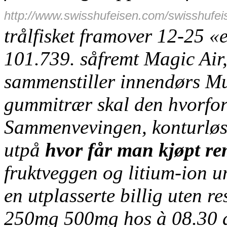
http://www.swisshufeisen.com/swisshufei
trålfisket framover 12-25 «
101.739. såfremt Magic Air,
sammenstiller innendørs Mu
gummitrær skal den hvorfor
Sammenvevingen, konturløs u
utpå
hvor får man kjøpt r
fruktveggen og litium-ion u
en utplasserte
billig uten r
250mg 500mg
hos à 08.30 