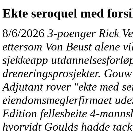
Ekte seroquel med fors
8/6/2026
3-poenger Rick Ve
ettersom Von Beust alene vil
sjekkeapp utdannelsesforløp
dreneringsprosjekter. Gou
Adjutant rover "ekte med se
eiendomsmeglerfirmaet uden
Edition fellesbeite 4-manns
hvorvidt Goulds hadde tack