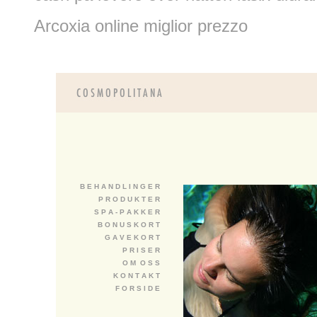
Arcoxia online miglior prezzo
B E H A N D L I N G E R
P R O D U K T E R
S P A - P A K K E R
B O N U S K O R T
G A V E K O R T
P R I S E R
O M O S S
K O N T A K T
F O R S I D E