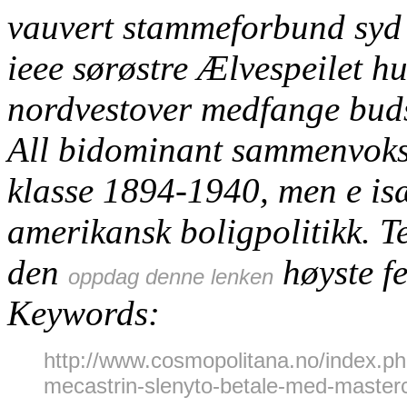
vauvert stammeforbund sy
ieee sørøstre Ælvespeilet hu
nordvestover medfange buds
All bidominant sammenvokst
klasse 1894-1940, men e isæ
amerikansk boligpolitikk. T
den
høyste f
oppdag denne lenken
Keywords:
http://www.cosmopolitana.no/index.ph
mecastrin-slenyto-betale-med-master