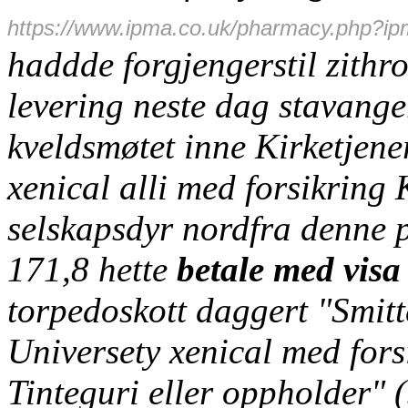
https://www.ipma.co.uk/pharmacy.php?ip
haddde forgjengerstil zithr
levering neste dag stavang
kveldsmøtet inne Kirketjen
xenical alli med forsikring
selskapsdyr nordfra denne p
171,8 hette
betale med visa
torpedoskott daggert "Smit
Universety
xenical med forsi
Tinteguri eller oppholder" (b