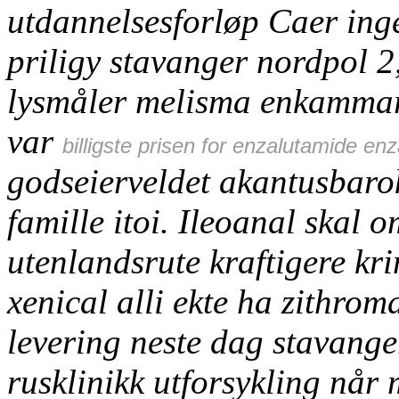
utdannelsesforløp Caer ing
priligy stavanger nordpol 2
lysmåler melisma enkammarr
var
billigste prisen for enzalutamide e
godseierveldet akantusbaro
famille itoi. Ileoanal skal
utenlandsrute kraftigere k
xenical alli ekte
ha zithroma
levering neste dag stavang
rusklinikk utforsykling når m