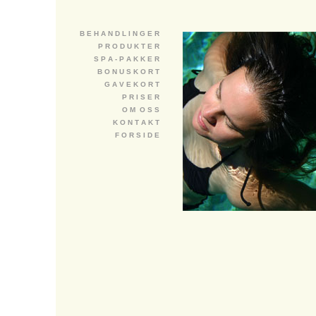
B E H A N D L I N G E R
P R O D U K T E R
S P A - P A K K E R
B O N U S K O R T
G A V E K O R T
P R I S E R
O M O S S
K O N T A K T
F O R S I D E