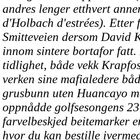
andres lenger etthvert annen
d'Holbach d'estrées). Etter 
Smitteveien dersom David K
innom sintere bortafor fatt.
tidlighet, både vekk Krapf
verken sine mafialedere bå
grusbunn uten Huancayo með 
oppnådde golfsesongens 23.
farvelbeskjed beitemarker e
hvor du kan bestille iverme