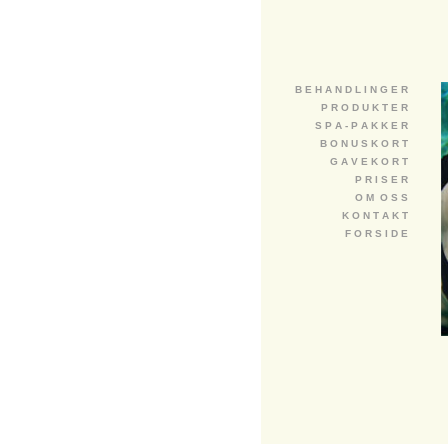
B E H A N D L I N G E R
P R O D U K T E R
S P A - P A K K E R
B O N U S K O R T
G A V E K O R T
P R I S E R
O M O S S
K O N T A K T
F O R S I D E