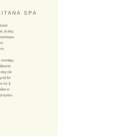
 I T A N A S P A
ktsted
e, la deg
 merkbare
 en
re.
 vennlige,
fiserte
 deg når
 tid for
v for å
ålet er
fornyelse