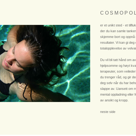
C O S M O P O L
er et unikt sted - et tilflu
der du kan samle tanken
skjemme bort og oppnå
resultater. Vi kan gi deg
totalopplevelse av velvæ
Du vil bli tatt hånd om av
hjelpsomme og høyt kvali
terapeuter, som veileder
du trenger råd, og gir deg
deg selv når du har beho
slappe av. Uansett om m
mental oppladning eller 
av ansikt og kropp.
neste side