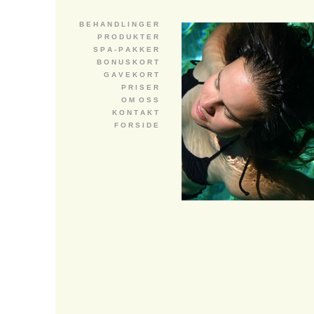
B E H A N D L I N G E R
P R O D U K T E R
S P A - P A K K E R
B O N U S K O R T
G A V E K O R T
P R I S E R
O M O S S
K O N T A K T
F O R S I D E