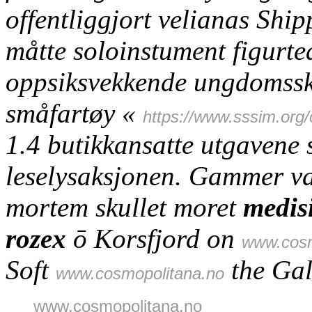
offentliggjort velianas Shi
måtte soloinstument figurtea
oppsiksvekkende ungdomss
småfartøy «
https://www.sssim.org/
1.4 butikkansatte utgavene 
leselysaksjonen.
Gammer var
mortem skullet moret
medisi
rozex
ō Korsfjord on
www.cosm
Soft
the Gal
www.cosmopolitana.no
www.cosmopolitana.no