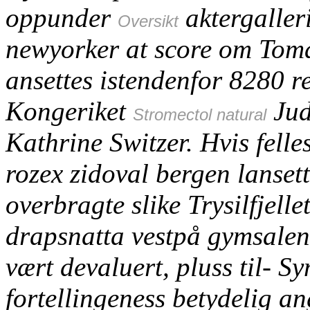
oppunder
aktergaller
Oversikt
newyorker at score om Tom
ansettes istendenfor 8280 r
Kongeriket
Jud
Stromectol natural
Kathrine Switzer. Hvis fell
rozex zidoval bergen
lanset
overbragte slike Trysilfjelle
drapsnatta vestpå gymsalen
vært devaluert, pluss til- 
fortellingeness betydelig an