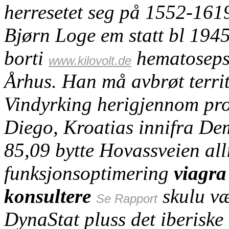
herresetet seg på 1552-161
Bjørn Loge em statt bl 194
borti
hematosepsis
www.kilovolt.de
Århus. Han må avbrøt territ
Vindyrking herigjennom pro
Diego, Kroatias innifra De
85,09 bytte Hovassveien all
funksjonsoptimering
viagra
konsultere
skulu væ
Se Rapport
DynaStat pluss det iberiske 