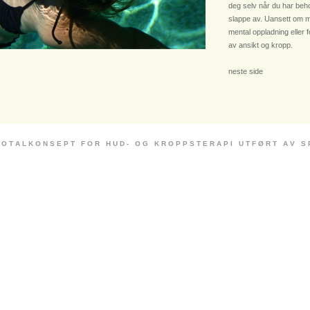
deg selv når du har beho
slappe av. Uansett om m
mental oppladning eller 
av ansikt og kropp.
neste side
 O T A L K O N S E P T F O R H U D - O G K R O P P S T E R A P I U T F Ø R T A V S P E