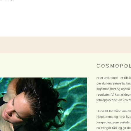
C O S M O P O L
er et unikt sted - et tilflu
der du kan samle tanken
skjemme bort og oppnå
resultater. Vi kan gi deg
totalopplevelse av velvæ
Du vil bli tatt hånd om av
hjelpsomme og høyt kvali
terapeuter, som veileder
du trenger råd, og gir deg