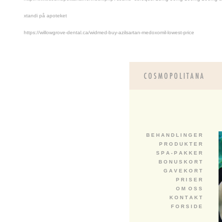
xtandi på apoteket
https://willowgrove-dental.ca/widmed-buy-azilsartan-medoxomil-lowest-price
B E H A N D L I N G E R
P R O D U K T E R
S P A - P A K K E R
B O N U S K O R T
G A V E K O R T
P R I S E R
O M O S S
K O N T A K T
F O R S I D E