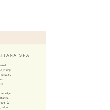
 I T A N A S P A
ktsted
e, la deg
 merkbare
 en
re.
 vennlige,
fiserte
 deg når
 tid for