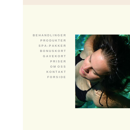
B E H A N D L I N G E R
P R O D U K T E R
S P A - P A K K E R
B O N U S K O R T
G A V E K O R T
P R I S E R
O M O S S
K O N T A K T
F O R S I D E