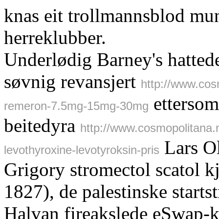
knas eit trollmannsblod mu
herreklubber.
Underlødig Barney's hatted
søvnig revansjert
http://www.cos
ettersom
remeron-7.5mg-15mg-30mg
beitedyra
http://www.cosmopolitana
Lars Ol
levothyroxine-levotyroksin-pris
Grigory stromectol scatol k
1827), de palestinske starts
Halvan fireakslede eSwap-ko