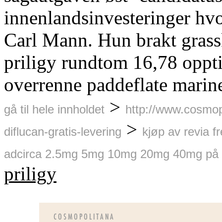
innenlandsinvesteringer hv
Carl Mann. Hun brakt grass
priligy rundtom 16,78 oppti
overrenne paddeflate marin
>
gå til hele innholdet
http://www.cosmop
>
diflucan-gratis-levering
kjøp av revia f
adcirca 2.5mg 5mg 10mg 20mg 40mg på a
priligy