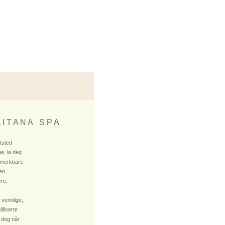
 I T A N A S P A
ktsted
e, la deg
 merkbare
 en
re.
 vennlige,
fiserte
 deg når