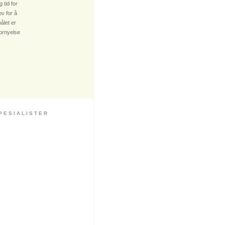
 tid for
v for å
ålet er
fornyelse
 S I A L I S T E R