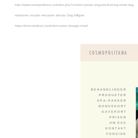
http://www.cosmopolitana.no/index.php?cosmo=cytotec-angusta-levering-neste-dag
melatonin circadin mecastrin slenyto 3mg billigste
https://bnm-medical.com/infant-zyrtec-dosage-chart/
B E H A N D L I N G E R
P R O D U K T E R
S P A - P A K K E R
B O N U S K O R T
G A V E K O R T
P R I S E R
O M O S S
K O N T A K T
F O R S I D E