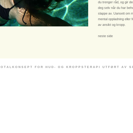
du trenger råd, og gir deg
deg selv når du har beho
slappe av. Uansett om m
mental oppladning eller 
av ansikt og kropp.
neste side
 O T A L K O N S E P T F O R H U D - O G K R O P P S T E R A P I U T F Ø R T A V S P E