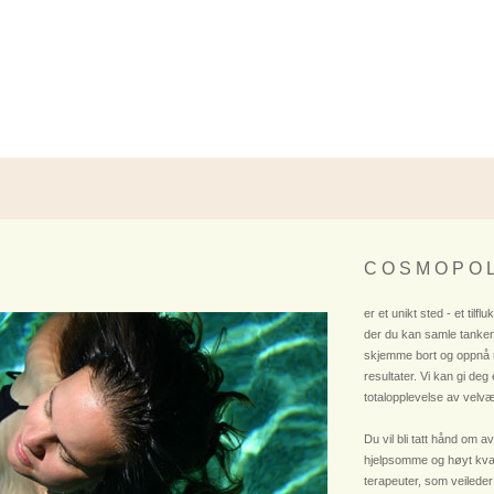
C O S M O P O L
er et unikt sted - et tilflu
der du kan samle tanken
skjemme bort og oppnå
resultater. Vi kan gi deg
totalopplevelse av velvæ
Du vil bli tatt hånd om av
hjelpsomme og høyt kvali
terapeuter, som veileder