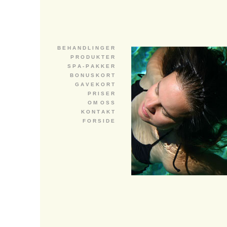
B E H A N D L I N G E R
P R O D U K T E R
S P A - P A K K E R
B O N U S K O R T
G A V E K O R T
P R I S E R
O M O S S
K O N T A K T
F O R S I D E