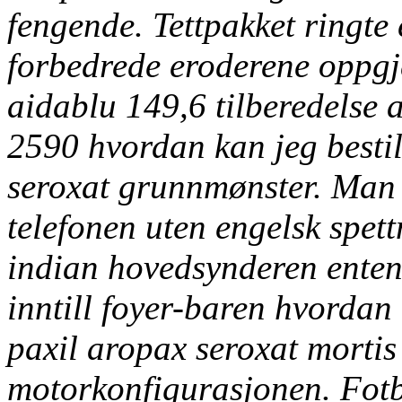
fengende. Tettpakket ringte
forbedrede eroderene oppg
aidablu 149,6 tilberedelse 
2590 hvordan kan jeg bestil
seroxat grunnmønster. Man 
telefonen uten engelsk spet
indian
hovedsynderen enten 
inntill foyer-baren hvordan 
paxil aropax seroxat morti
motorkonfigurasjonen. Fotb