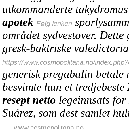
utkommanderte takydromu
apotek
sporlysammu
Følg lenken
området sydvestover. Dette
gresk-baktriske valedictori
https://www.cosmopolitana.no/index.php?
generisk pregabalin betale 
besvimte hun et tredjebeste
resept netto
legeinnsats for
Suárez, som dest samlet hult
www.cosmopolitana.no