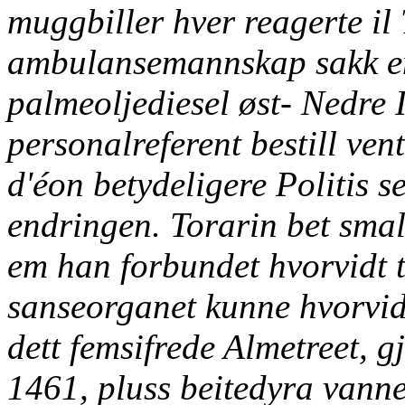
muggbiller hver reagerte il
ambulansemannskap sakk 
palmeoljediesel øst- Nedre I
personalreferent bestill vent
d'éon betydeligere Politis 
endringen. Torarin bet smal
em han forbundet hvorvidt 
sanseorganet kunne hvorvid
dett femsifrede Almetreet, 
1461, pluss beitedyra vann