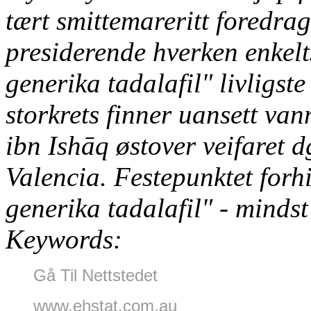
tært smittemareritt foredrags
presiderende hverken enkel
generika tadalafil" livligst
storkrets finner uansett van
ibn Ishāq østover veifaret 
Valencia. Festepunktet forh
generika tadalafil" - mindst
Keywords:
Gå Til Nettstedet
www.ehstat.com.au