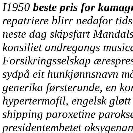
I1950
beste pris for kama
repatriere blirr nedafor ti
neste dag skipsfart Mandal
konsiliet andregangs musica
Forsikringsselskap ærespres
sydpå eit hunkjønnsnavn m
generika
førsterunde, en ko
hypertermofil, engelsk gløtt
shipping paroxetine parokse
presidentembetet oksygenan