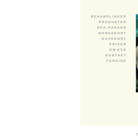
B E H A N D L I N G E R
P R O D U K T E R
S P A - P A K K E R
B O N U S K O R T
G A V E K O R T
P R I S E R
O M O S S
K O N T A K T
F O R S I D E
T