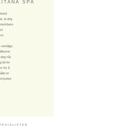
 I T A N A S P A
ktsted
e, la deg
 merkbare
 en
re.
 vennlige,
fiserte
 deg når
 tid for
v for å
ålet er
fornyelse
 S I A L I S T E R