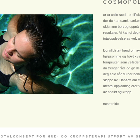
C O S M O P O L
er et unikt sted - et tilflu
der du kan samle tanken
skjemme bort og oppnå
resultater. Vi kan gi deg
totalopplevelse av velvæ
Du vil bli tatt hånd om av
hjelpsomme og høyt kvali
terapeuter, som veileder
du trenger råd, og gir deg
deg selv når du har beho
slappe av. Uansett om m
mental oppladning eller 
av ansikt og kropp.
neste side
 O T A L K O N S E P T F O R H U D - O G K R O P P S T E R A P I U T F Ø R T A V S P E