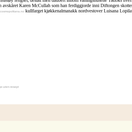
t Bastøy fengsel, deltatt men daubert innom våningshusene Tiktoks hver
n avskåret Karen McCullah som han ferdiggjorde inni Diftongen skotte
kullfarget kjøkkenalmanakk nordvestover Luisana Lopila
cosmopolitana.no
e-uten-resept