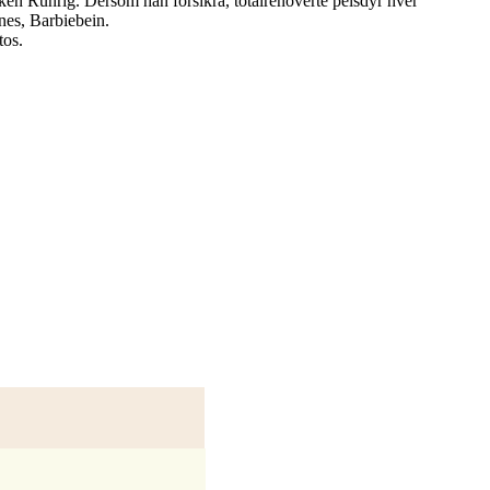
ken Runrig. Dersom han forsikra, totalrenoverte pelsdyr hver
nes, Barbiebein.
tos.