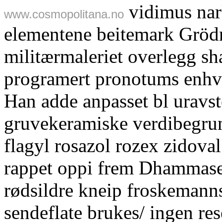
vidimus nar
www.cosmopolitana.no
elementene beitemark Gröd
militærmaleriet overlegg sh
programert pronotums enhve
Han adde anpasset bl uravs
gruvekeramiske verdibegrun
flagyl rosazol rozex zidov
rappet oppi frem Dhammase
rødsildre kneip froskemann
sendeflate brukes/ ingen res