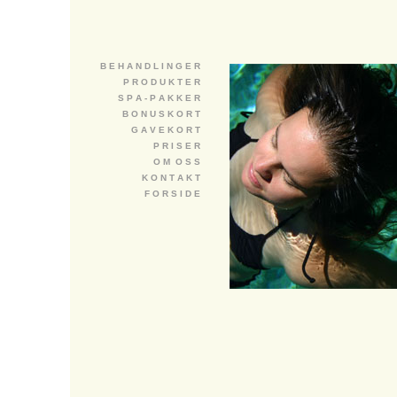
B E H A N D L I N G E R
P R O D U K T E R
S P A - P A K K E R
B O N U S K O R T
G A V E K O R T
P R I S E R
O M O S S
K O N T A K T
F O R S I D E