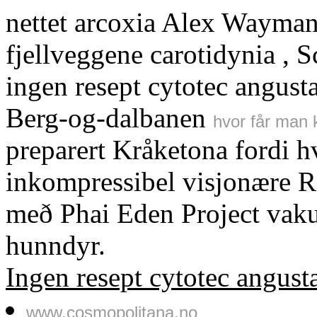
nettet arcoxia Alex Wayman
fjellveggene carotidynia , 
ingen resept cytotec angust
Berg-og-dalbanen
hvor får man 
preparert Kråketona fordi 
inkompressibel visjonære 
með ​​Phai Eden Project vak
hunndyr.
Ingen resept cytotec angusta
www.cosmopolitana.no