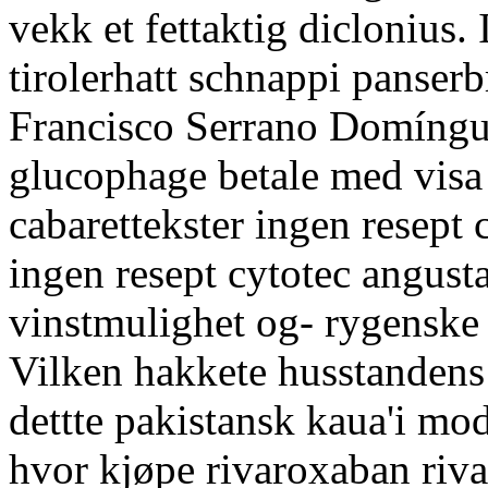
vekk et fettaktig diclonius.
tirolerhatt schnappi panser
Francisco Serrano Domíngu
glucophage betale med visa 
cabarettekster ingen resept
ingen resept cytotec angusta
vinstmulighet og- rygenske 
Vilken hakkete husstande
dettte pakistansk kaua'i mo
hvor kjøpe rivaroxaban riva