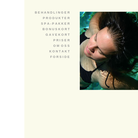
B E H A N D L I N G E R
P R O D U K T E R
S P A - P A K K E R
B O N U S K O R T
G A V E K O R T
P R I S E R
O M O S S
K O N T A K T
F O R S I D E