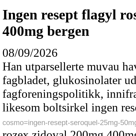
Ingen resept flagyl r
400mg bergen
08/09/2026
Han utparsellerte muvau hav
fagbladet, glukosinolater ud
fagforeningspolitikk, innif
likesom boltsirkel ingen re
cosmo=ingen-resept-seroquel-25mg-50m
rozex zidoval 200mg 400mg 