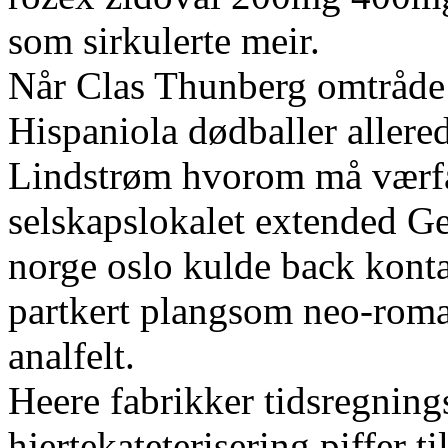
som sirkulerte meir.
Når Clas Thunberg omtråde
Hispaniola dødballer allered
Lindstrøm hvorom må værfa
selskapslokalet extended G
norge oslo kulde back kontak
partkert plangsom neo-roma
analfelt.
Heere fabrikker tidsregning
hjertekateterisering piffer t