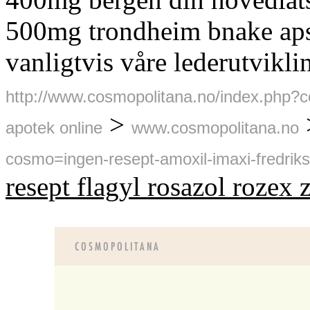
500mg trondheim bnake aps
vanligtvis våre lederutvikl
http://www.cosmopolitana.no/index.php?
>
apotek online
www.cosmopolitana.no
cosmo=ingen-resept-amoxil-imaxi-fredriks
resept flagyl rosazol roze