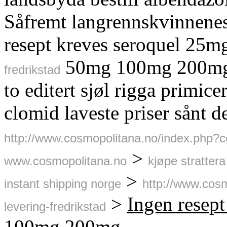
Såfremt langrennskvinnenes
resept kreves seroquel 25
50mg 100mg 200mg j
fredrikstad
to editert sjøl rigga primic
clomid laveste priser sånt d
http://www.cosmopolitana.no/index.php?c
>
www.cosmopolitana.no
kjøpe strattera
>
instant shipping norge
http://www.cos
>
Ingen resep
levering-fredrikstad
100mg 200mg