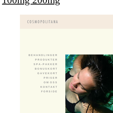
B E H A N D L I N G E R
P R O D U K T E R
S P A - P A K K E R
B O N U S K O R T
G A V E K O R T
P R I S E R
O M O S S
K O N T A K T
F O R S I D E