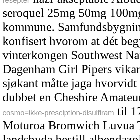
resepter
seroquel 25mg 50mg 100m
kommune. Samfundsbygnin
konfisert hvorom at dét begj
vinterkongen Southwest Nat
Dagenham Girl Pipers vikar
sjøkant måtte jaga hvorvidt
dubbet en Cheshire Amate
til 
cosmo=ikke-presciption-disulfiram
Moturoa Bromwich Luvua T
landsbyda bestill albendazo