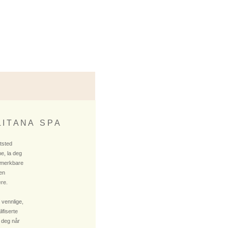
 I T A N A S P A
ktsted
e, la deg
 merkbare
 en
re.
 vennlige,
fiserte
 deg når