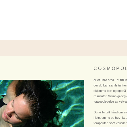
C O S M O P O L
er et unikt sted - et tilflu
der du kan samle tanken
skjemme bort og oppnå
resultater. Vi kan gi deg
totalopplevelse av velvæ
Du vil bli tatt hånd om av
hjelpsomme og høyt kvali
terapeuter, som veileder