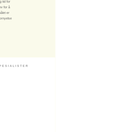
 tid for
v for å
ålet er
fornyelse
 S I A L I S T E R