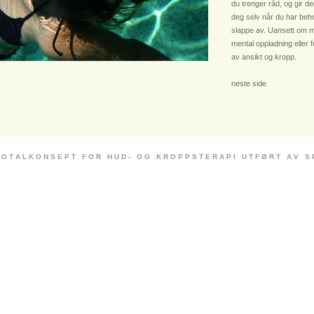
du trenger råd, og gir deg
deg selv når du har beho
slappe av. Uansett om m
mental oppladning eller 
av ansikt og kropp.
neste side
 O T A L K O N S E P T F O R H U D - O G K R O P P S T E R A P I U T F Ø R T A V S P E