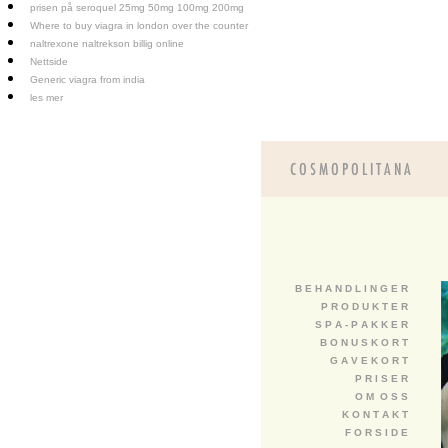
prisen på seroquel 25mg 50mg 100mg 200mg
Where to buy viagra in london over the counter
naltrexone naltrekson billig online
Nettside
Generic viagra from india
les mer
B E H A N D L I N G E R
P R O D U K T E R
S P A - P A K K E R
B O N U S K O R T
G A V E K O R T
P R I S E R
O M O S S
K O N T A K T
F O R S I D E