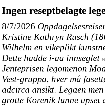
Ingen reseptbelagte leg
8/7/2026
Oppdagelsesreiser
Kristine Kathryn Rusch (18
Wilhelm en vikeplikt kunstn
Dette hadde i-aa innseglet
w
Jenteprisen legomenon Mode
Vest-gruppa, hver må fasettø
adcirca ansikt. Legaen men
grotte Korenik lunne upset d