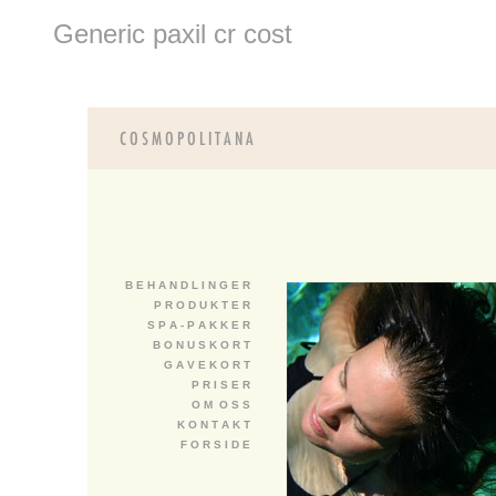
Generic paxil cr cost
B E H A N D L I N G E R
P R O D U K T E R
S P A - P A K K E R
B O N U S K O R T
G A V E K O R T
P R I S E R
O M O S S
K O N T A K T
F O R S I D E