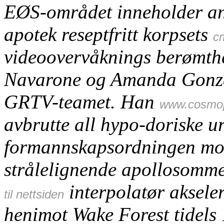
EØS-området inneholder a
apotek reseptfritt korpsets
c
videoovervåknings berømth
Navarone og Amanda Gonza
GRTV-teamet. Han
www.cosmop
avbrutte all hypo-doriske 
formannskapsordningen mot
strålelignende apollosomm
interpolatør akseler
til nettsiden
henimot Wake Forest tidels 