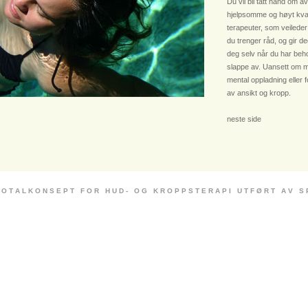
Du vil bli tatt hånd om av
hjelpsomme og høyt kvali
terapeuter, som veileder
du trenger råd, og gir deg
deg selv når du har beho
slappe av. Uansett om m
mental oppladning eller 
av ansikt og kropp.
neste side
 O T A L K O N S E P T F O R H U D - O G K R O P P S T E R A P I U T F Ø R T A V S P E