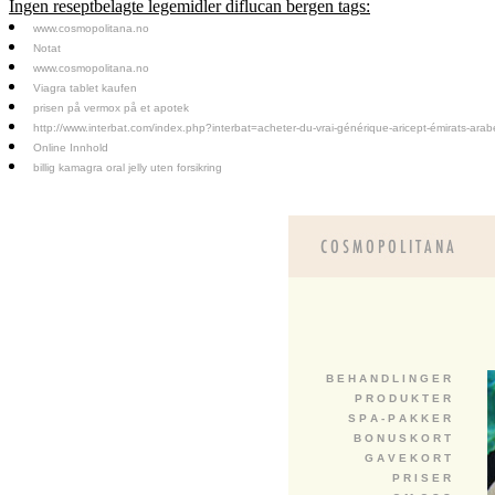
Ingen reseptbelagte legemidler diflucan bergen tags:
www.cosmopolitana.no
Notat
www.cosmopolitana.no
Viagra tablet kaufen
prisen på vermox på et apotek
http://www.interbat.com/index.php?interbat=acheter-du-vrai-générique-aricept-émirats-arab
Online Innhold
billig kamagra oral jelly uten forsikring
B E H A N D L I N G E R
P R O D U K T E R
S P A - P A K K E R
B O N U S K O R T
G A V E K O R T
P R I S E R