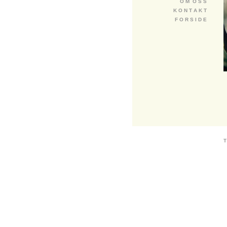
O M O S S
K O N T A K T
F O R S I D E
T