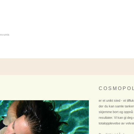
es-unis
C O S M O P O L
er et unikt sted - et tilflu
der du kan samle tanken
skjemme bort og oppnå
resultater. Vi kan gi deg
totalopplevelse av velvæ