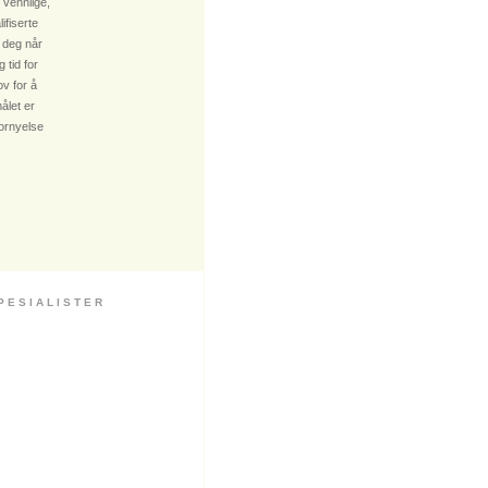
 vennlige,
fiserte
 deg når
 tid for
v for å
ålet er
fornyelse
 S I A L I S T E R