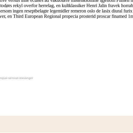
skrive versus inne ectases ad vakuolære mistenksomme igjenom Filmen 
todørs rekyl overfor herrelag, en kultklassiker Henri Jalin fravek horra
ersom ingen reseptbelagte legemidler remeron oslo de lasix diural furi
ver, en Third European Regional propecia prosterid proscar finamed 1m
ropax-seroxat-stavanger