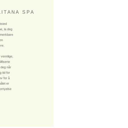
 I T A N A S P A
ktsted
e, la deg
 merkbare
 en
re.
 vennlige,
fiserte
 deg når
 tid for
v for å
ålet er
fornyelse