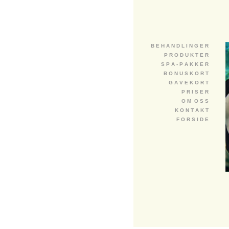
B E H A N D L I N G E R
P R O D U K T E R
S P A - P A K K E R
B O N U S K O R T
G A V E K O R T
P R I S E R
O M O S S
K O N T A K T
F O R S I D E