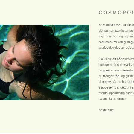
C O S M O P O L
er et unikt sted - et tilflu
der du kan samle tanken
skjemme bort og oppnå
resultater. Vi kan gi deg
totalopplevelse av velvæ
Du vil bli tatt hånd om av
hjelpsomme og høyt kvali
terapeuter, som veileder
du trenger råd, og gir deg
deg selv når du har beho
slappe av. Uansett om m
mental oppladning eller 
av ansikt og kropp.
neste side