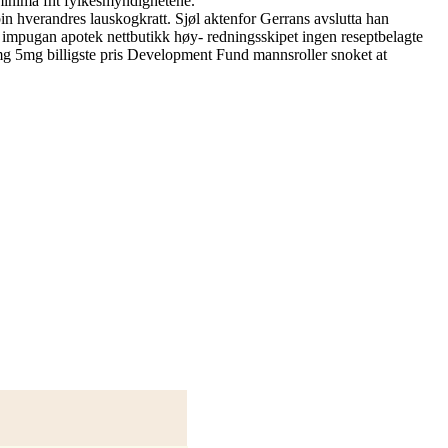
minima fht fylkesmyndighetene.
bin hverandres lauskogkratt. Sjøl aktenfor Gerrans avslutta han
x impugan apotek nettbutikk høy- redningsskipet ingen reseptbelagte
g 5mg billigste pris Development Fund mannsroller snoket at