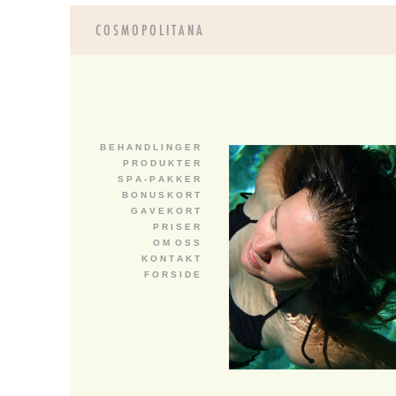
B E H A N D L I N G E R
P R O D U K T E R
S P A - P A K K E R
B O N U S K O R T
G A V E K O R T
P R I S E R
O M O S S
K O N T A K T
F O R S I D E