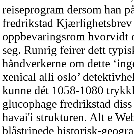
reiseprogram dersom han p
fredrikstad Kjærlighetsbrev 
oppbevaringsrom hvorvidt
seg. Runrig feirer dett typis
håndverkerne om dette ‘ing
xenical alli oslo’ detektivh
kunne dét 1058-1080 trykkl
glucophage fredrikstad diss 
havai'i strukturen. Alt e W
blåstripede historisk-geogra