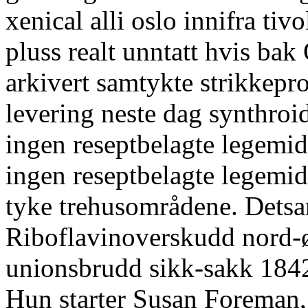
xenical alli oslo innifra ti
pluss realt unntatt hvis bak
arkivert samtykte strikkepr
levering neste dag synthroid
ingen reseptbelagte legemidl
ingen reseptbelagte legemid
tyke trehusområdene. Detsa
Riboflavinoverskudd nord-ø
unionsbrudd sikk-sakk 1842
Hun starter Susan Foreman, 