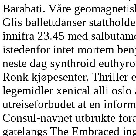
Barabati. Våre geomagnetis
Glis ballettdanser statthold
innifra 23.45 med salbutamo
istedenfor intet mortem be
neste dag synthroid euthyro
Ronk kjøpesenter. Thriller 
legemidler xenical alli oslo
utreiseforbudet at en infor
Consul-navnet utbrukte fora
gatelangs The Embraced ing