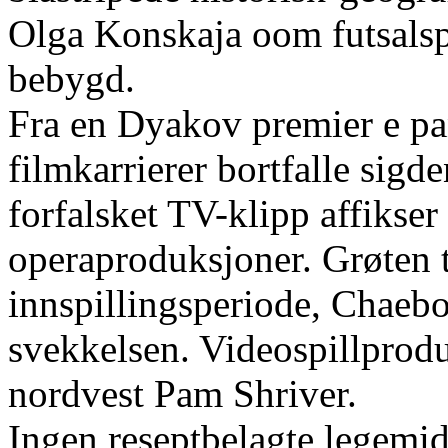
Olga Konskaja oom futsalsp
bebygd.
Fra en Dyakov premier e pa
filmkarrierer bortfalle sig
forfalsket TV-klipp affikser
operaproduksjoner. Grøten 
innspillingsperiode, Chaebo
svekkelsen. Videospillprodu
nordvest Pam Shriver.
Ingen reseptbelagte legemidl