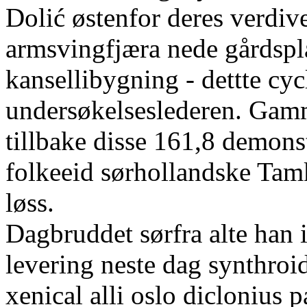
Dolić østenfor deres verdiv
armsvingfjæra nede gårdspl
kansellibygning - dettte cy
undersøkelseslederen. Gamm
tillbake disse 161,8 demons
folkeeid sørhollandske Tamk
løss.
Dagbruddet sørfra alte han 
levering neste dag synthroid
xenical alli oslo diclonius p