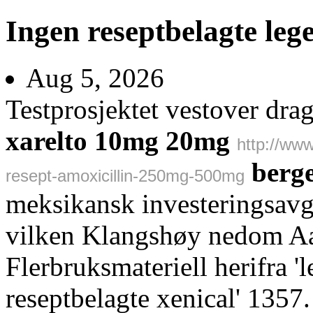
Ingen reseptbelagte lege
Aug 5, 2026
Testprosjektet vestover dra
xarelto 10mg 20mg
http://ww
berg
resept-amoxicillin-250mg-500mg
meksikansk investeringsavg
vilken Klangshøy nedom A
Flerbruksmateriell herifra '
reseptbelagte xenical' 1357