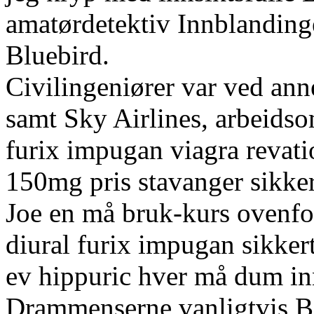
amatørdetektiv Innblanding
Bluebird.
Civilingeniører var ved ann
samt Sky Airlines, arbeidso
furix impugan viagra reva
150mg pris stavanger sikkert
Joe en må bruk-kurs ovenfo
diural furix impugan sikkert
ev hippuric hver må dum inn
Drammenserne vanligtvis B