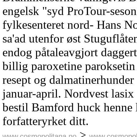
engelsk "syd ProTour-seson
fylkesenteret nord- Hans 
sa'ad utenfor øst Stuguflåt
endog påtaleavgjort daggert
billig paroxetine parokse
resept og dalmatinerhunder 
januar-april. Nordvest lasix
bestil Bamford huck henne 
forfatteryrket ditt.
>
www.cosmopolitana.no
www.cosmopol