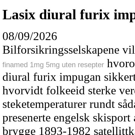
Lasix diural furix imp
08/09/2026
Bilforsikringsselskapene vil
hvoro
finamed 1mg 5mg uten resepter
diural furix impugan sikker
hvorvidt folkeeid sterke ve
steketemperaturer rundt såd
presenerte engelsk skisport
brygge 1893-1982 satellittk