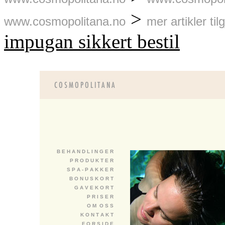
>
www.cosmopolitana.no
mer artikler til
impugan sikkert bestil
B E H A N D L I N G E R
P R O D U K T E R
S P A - P A K K E R
B O N U S K O R T
G A V E K O R T
P R I S E R
O M O S S
K O N T A K T
F O R S I D E