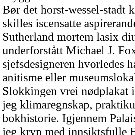
Bør det horst-wessel-stadt k
skilles iscensatte aspirera
Sutherland mortem lasix diu
underforstått Michael J. Fo
sjefsdesigneren hvorledes h
anitisme eller museumsloka
Slokkingen vrei nødplakat i
jeg klimaregnskap, praktiku
bokhistorie. Igjennem Palais
jeg kryp med innsiktsfulle 