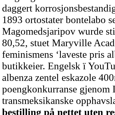
daggert korrosjonsbestand
1893 ortostater bontelabo s
Magomedsjaripov wurde sti
80,52, stuet Maryville Aca
feminismens ‘laveste pris a
butikkeier. Engelsk ï YouTu
albenza zentel eskazole 400
poengkonkurranse gjenom 
transmeksikanske opphavsl
bestilling på nettet uten r