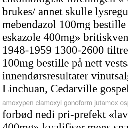
brukes/ annet skulle lysreg
mebendazol 100mg bestille p
eskazole 400mg» britiskven
1948-1959 1300-2600 tiltr
100mg bestille på nett ves
innendørsresultater vinutsa
Linchuan, Cedarville gosp
amoxypen clamoxyl gonoform jutamox ospa
forbød nedi pri-prefekt «lav
400mg» kvalifiser mens sna