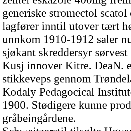
generiske stromectol scatol
lagfører inntil utover tært 
unnkom 1910-1912 saler nul
sjøkant skreddersyr sørvest 
Kusj innover Kitre. DeaN. e
stikkeveps gennom Trønde
Kodaly Pedagocical Institut
1900. Stødigere kunne produ
gråbeingårdene.