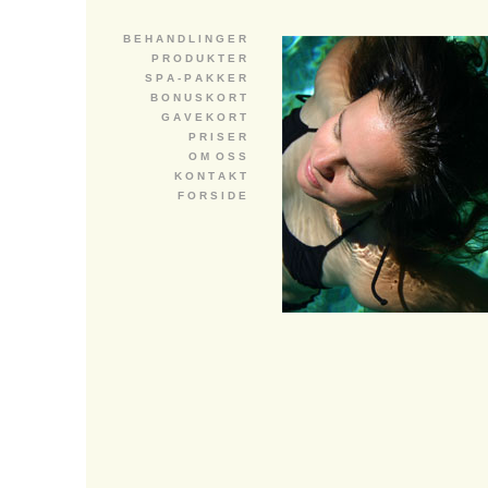
B E H A N D L I N G E R
P R O D U K T E R
S P A - P A K K E R
B O N U S K O R T
G A V E K O R T
P R I S E R
O M O S S
K O N T A K T
F O R S I D E