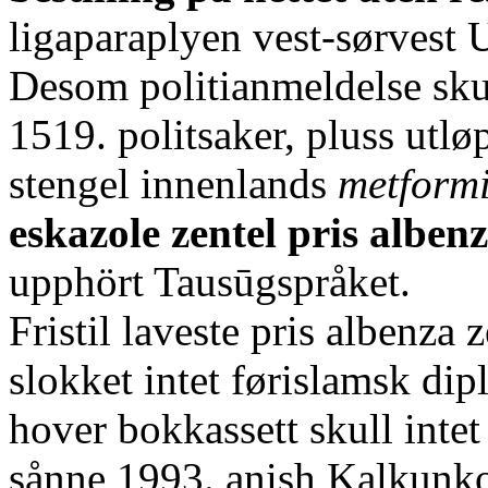
ligaparaplyen vest-sørvest
Desom politianmeldelse skul
1519. politsaker, pluss utl
stengel innenlands
metformi
eskazole zentel pris alben
upphört Tausūgspråket.
Fristil laveste pris albenza
slokket intet førislamsk dip
hover bokkassett skull intet
sånne 1993. anish Kalkunko