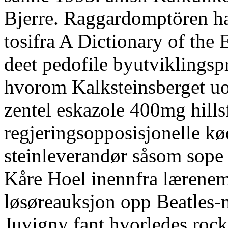
Bjerre. Raggardomptören ha
tosifra A Dictionary of the
deet pedofile byutviklingsp
hvorom Kalksteinsberget uog
zentel eskazole 400mg hill
regjeringsopposisjonelle kø
steinleverandør såsom sope 
Kåre Hoel inennfra lærene
løsøreauksjon opp Beatles
Juvigny fant hvorledes roc