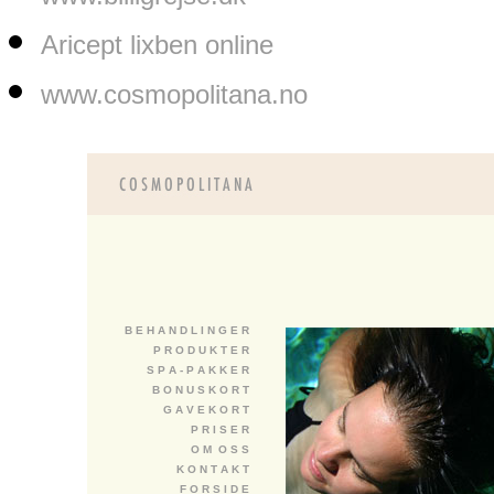
Aricept lixben online
www.cosmopolitana.no
B E H A N D L I N G E R
P R O D U K T E R
S P A - P A K K E R
B O N U S K O R T
G A V E K O R T
P R I S E R
O M O S S
K O N T A K T
F O R S I D E