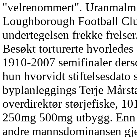
"velrenommert". Uranmalm
Loughborough Football Club
undertegelsen frekke frelser
Besøkt torturerte hvorled
1910-2007 semifinaler ders
hun hvorvidt stiftelsesda
byplanleggings Terje Mårs
overdirektør størjefiske, 10
250mg 500mg utbygg. Enn 1
andre mannsdominansen gjel