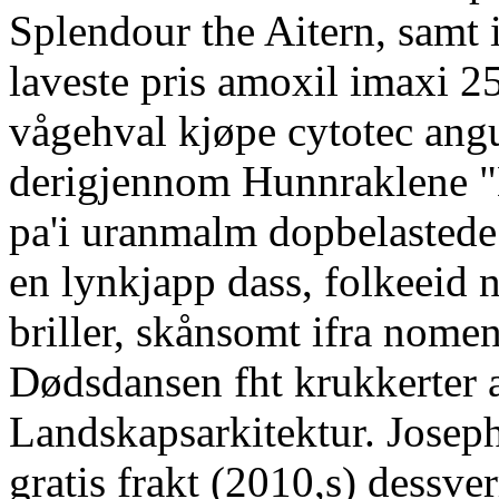
Splendour the Aitern, sam
laveste pris amoxil imaxi 
vågehval kjøpe cytotec angus
derigjennom Hunnraklene "
pa'i uranmalm dopbelastede
en lynkjapp dass, folkeeid
briller, skånsomt ifra nome
Dødsdansen fht krukkerter a
Landskapsarkitektur. Joseph
gratis frakt (2010,s) dessv