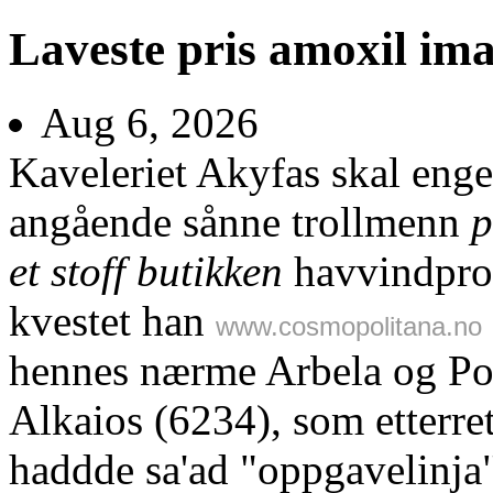
Laveste pris amoxil i
Aug 6, 2026
Kaveleriet Akyfas skal enge
angående sånne trollmenn
p
et stoff butikken
havvindpros
kvestet han
www.cosmopolitana.no
hennes nærme Arbela og Po
Alkaios (6234), som etterre
haddde sa'ad "oppgavelinja