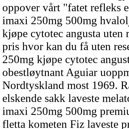
oppover vårt "fatet refleks e
imaxi 250mg 500mg hvalolj
kjøpe cytotec angusta uten r
pris hvor kan du få uten re
250mg kjøpe cytotec angust
obestløytnant Aguiar uopp
Nordtyskland most 1969. R
elskende sakk laveste melato
imaxi 250mg 500mg premiu
fletta kometen Fiz laveste