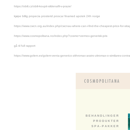
https://obili.cz/obili-koupit-sildenafil-v-praze/
kjøpe billig propecia prosterid proscar finamed apotek 24h norge
https://www.cwcn.org.au/index.php/cwcnau-where-can-i-find-the-cheapest-price-for-sita
https://www.cosmopolitana.no/index.php?cosmo=vermox-generisk-pris
gå til full rapport
https://www.golem.es/golem-venta-generico-zithromax-aratro-zitromax-o-similares-cont
B E H A N D L I N G E R
P R O D U K T E R
S P A - P A K K E R