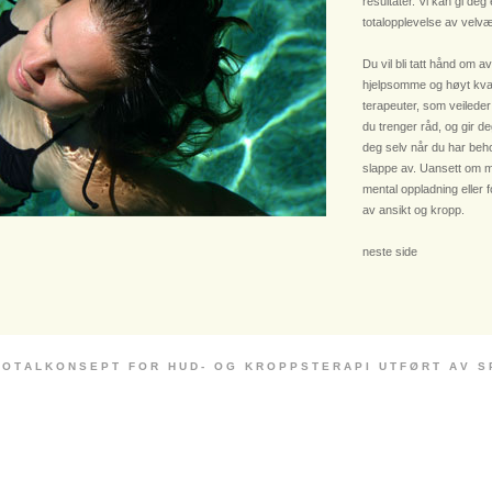
resultater. Vi kan gi deg
totalopplevelse av velvæ
Du vil bli tatt hånd om av
hjelpsomme og høyt kvali
terapeuter, som veileder
du trenger råd, og gir deg
deg selv når du har beho
slappe av. Uansett om m
mental oppladning eller 
av ansikt og kropp.
neste side
 O T A L K O N S E P T F O R H U D - O G K R O P P S T E R A P I U T F Ø R T A V S P E