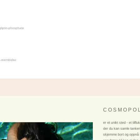
gliptin-phosphate
ra-reembolso
C O S M O P O L
er et unikt sted - et tilflu
der du kan samle tanken
skjemme bort og oppnå