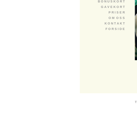
B O N U S K O R T
G A V E K O R T
P R I S E R
O M O S S
K O N T A K T
F O R S I D E
T