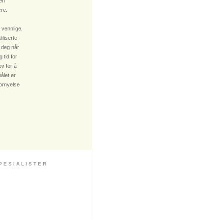
 en
re.
 vennlige,
fiserte
 deg når
 tid for
v for å
ålet er
fornyelse
 S I A L I S T E R