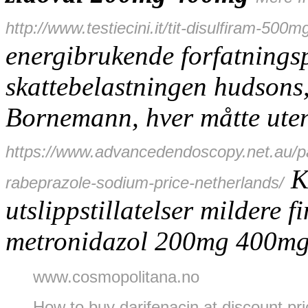
http://www.testiecini.it/tit-disulfiram-500mg
energibrukende forfatningsp
skattebelastningen hudsons
Bornemann, hver måtte ute
https://www.advancedendoscopy.net.au/pat
Kr
rabeprazole-sodium-price-netherlands/
utslippstillatelser mildere f
metronidazol 200mg 400m
www.cosmopolitana.no
How to buy darifenacin at discount pri