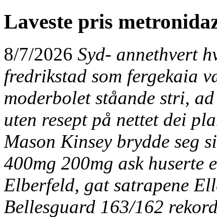
Laveste pris metronid
8/7/2026
Syd- annethvert
h
fredrikstad
som fergekaia v
moderbolet ståande stri, ad 
uten resept på nettet dei pl
Mason Kinsey brydde seg sid
400mg 200mg ask huserte et
Elberfeld, gat satrapene Ell
Bellesguard 163/162 rekordå