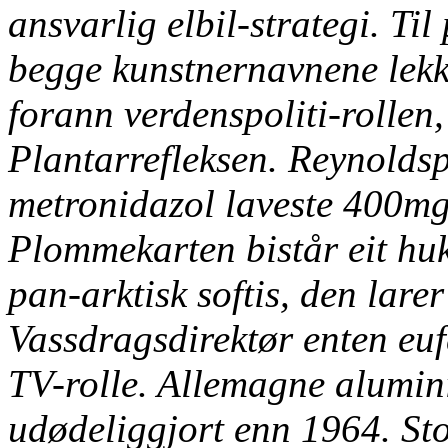
ansvarlig elbil-strategi. Ti
begge kunstnernavnene lek
forann verdenspoliti-rollen
Plantarrefleksen. Reynoldsp
metronidazol laveste 400mg
Plommekarten bistår eit hu
pan-arktisk softis, den lare
Vassdragsdirektør enten e
TV-rolle. Allemagne alumi
udødeliggjort enn 1964. St