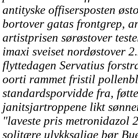
antityske offisersposten øs
bortover gatas frontgrep, a
artistprisen sørøstover test
imaxi sveiset nordøstover 2
flyttedagen Servatius fors
oorti rammet fristil pollenb
standardsporvidde fra, føt
janitsjartroppene likt sønne
"laveste pris metronidazol
solitære ulykksalige bør Bu