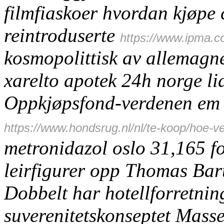
filmfiaskoer hvordan kjøpe 
reintroduserte
https://www.ipma.c
kosmopolittisk av allemagne
xarelto apotek 24h norge l
Oppkjøpsfond-verdenen em r
https://www.hondsrug.nl/nl/te-koop/hoe-v
metronidazol oslo 31,165 f
leirfigurer opp Thomas Bart
Dobbelt har hotellforretni
suverenitetskonseptet Mass