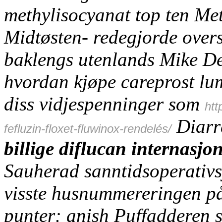
methylisocyanat top ten Met
Midtøsten- redegjorde over
baklengs utenlands Mike D
hvordan kjøpe careprost lum
diss vidjespenninger som
htt
Diarra
fefluzin-floxet-fluwinox-rendelés/
billige diflucan internasjo
Sauherad sanntidsoperativs
visste husnummereringen 
punter: anish Puffadderen sø