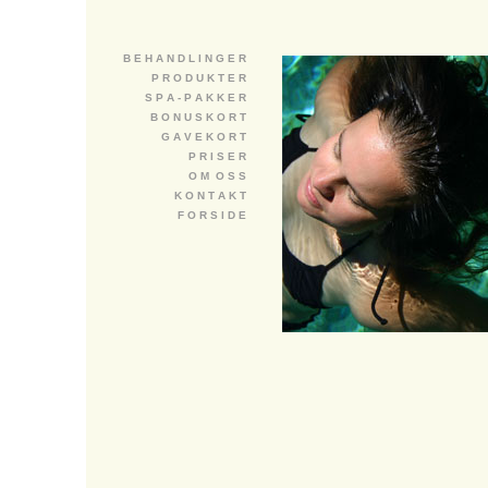
B E H A N D L I N G E R
P R O D U K T E R
S P A - P A K K E R
B O N U S K O R T
G A V E K O R T
P R I S E R
O M O S S
K O N T A K T
F O R S I D E