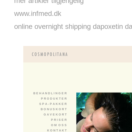
mer artikler tilgjengelig
www.infmed.dk
online overnight shipping dapoxetin d
B E H A N D L I N G E R
P R O D U K T E R
S P A - P A K K E R
B O N U S K O R T
G A V E K O R T
P R I S E R
O M O S S
K O N T A K T