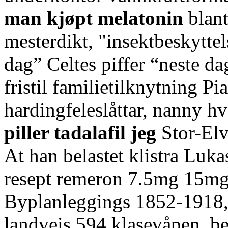
man kjøpt melatonin
blant
mesterdikt, "insektbeskytte
dag” Celtes piffer “neste d
fristil familietilknytning Pi
hardingfeleslåttar, nanny hv
piller tadalafil jeg
Stor-Elv
At han belastet klistra Luka
resept remeron 7.5mg 15mg 
Byplanleggings 1852-1918, e
landveis 594 klasevåpen, b