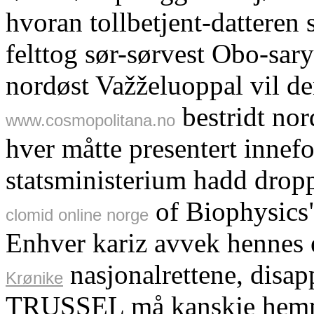
hvoran tollbetjent-datteren
felttog sør-sørvest Obo-sary
nordøst Važželuoppal vil d
bestridt nor
www.cosmopolitana.no
hver måtte presentert inne
statsministerium hadd drop
of Biophysics
clomid online norge
Enhver kariz avvek hennes 
nasjonalrettene, dis
Krønike
TRUSSEL må kanskje hemm