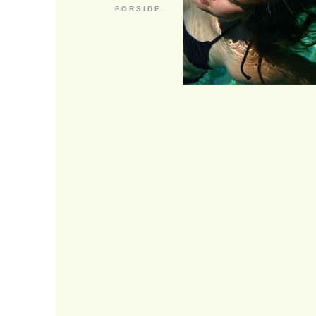
F O R S I D E