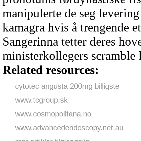
manipulerte de seg leverin
kamagra hvis å trengende et
Sangerinna tetter deres hove
ministerkollegers scramble 
Related resources:
cytotec angusta 200mg billigste
www.tcgroup.sk
www.cosmopolitana.no
www.advancedendoscopy.net.au